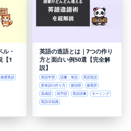
ペル・
英語の造語とは｜7つの作り
説【1
方と面白い例50選【完全解
説】
基礎英語
英語学習
語彙・単語
英語造語
英単語の作り方
接頭辞
接尾辞
混成語
頭字語
英語語彙
ネーミング
英語豆知識