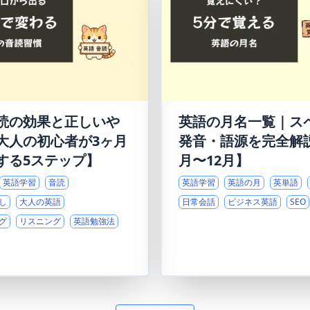
読の効果と正しいや
英語の月名一覧｜ス
大人の初心者が3ヶ月
発音・語源を完全解
する5ステップ】
月〜12月】
英語学習
音読
英語学習
英語の月
英単語
し
大人の英語
日常会話
ビジネス英語
SEO
グ
リスニング
英語勉強法