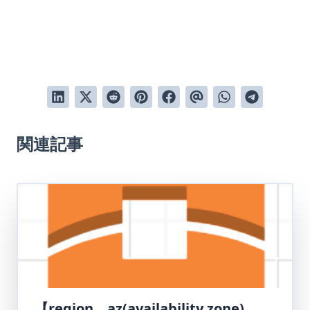
関連記事
【region、az(availability zone)、