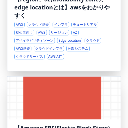
edge locationとは】awsをわかりや
すく
AWS
クラウド基礎
インフラ
チュートリアル
初心者向け
AWS
リージョン
AZ
アベイラビリティゾーン
Edge Location
クラウド
AWS基礎
クラウドインフラ
分散システム
クラウドサービス
AWS入門
【Amazon EBS(Elastic Block Store)