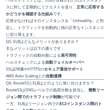
ヘルスチェックとは、ELBが登録されたEC2インスタン
スに対して定期的にリクエストを送り、
正常に応答する
かどうかを確認する仕組み
です。
応答がなければそのインスタンスを「Unhealthy」と判
定し、トラフィックを自動的に他の正常なインスタンス
に切り替えます。
Q5. ELBはどんなメリットがありますか？
主なメリットは以下の通りです：
トラフィックの自動分散による
高可用性
ヘルスチェックによる
自動フェイルオーバー
SSL証明書やHTTPSの
セキュア通信サポート
AWS Auto Scalingとの
自動連携
Q6. Route53とELBはどのように使い分けますか？
Route53はDNSレベルでの負荷分散を担当し、
複数リー
ジョン間でのトラフィック制御
が可能です。
一方、ELBはリージョン内での
EC2インスタンス間のト