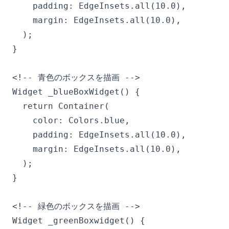
    padding: EdgeInsets.all(10.0),

    margin: EdgeInsets.all(10.0),

  );

}

<!-- 青色のボックスを描画 -->

Widget _blueBoxWidget() {

  return Container(

    color: Colors.blue,

    padding: EdgeInsets.all(10.0),

    margin: EdgeInsets.all(10.0),

  );

}

<!-- 緑色のボックスを描画 -->

Widget _greenBoxwidget() {
