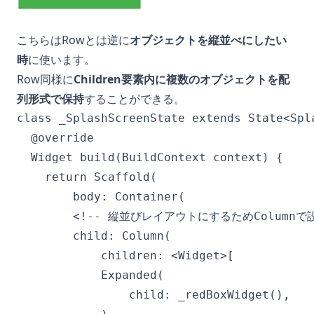
こちらはRowとは逆に
オブジェクトを縦並べにしたい
時
に使います。
Row同様に
Children要素内に複数のオブジェクトを配
列形式で保持
することができる。
class _SplashScreenState extends State<Spla
  @override

  Widget build(BuildContext context) {

    return Scaffold(

        body: Container(

        <!-- 縦並びレイアウトにするためColumnで設
        child: Column(

            children: <Widget>[

            Expanded(

                child: _redBoxWidget(),
