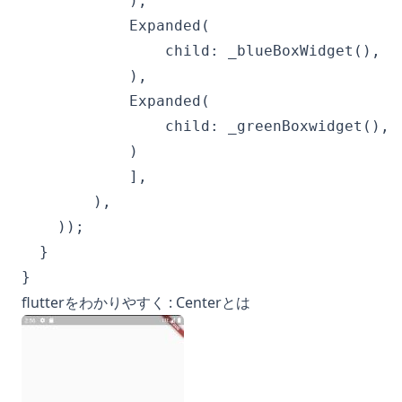
            ),

            Expanded(

                child: _blueBoxWidget(),

            ),

            Expanded(

                child: _greenBoxwidget(),

            )

            ],

        ),

    ));

  }

}
flutterをわかりやすく : Centerとは