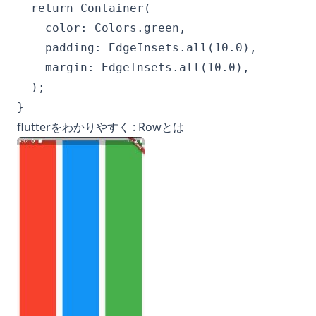
  return Container(

    color: Colors.green,

    padding: EdgeInsets.all(10.0),

    margin: EdgeInsets.all(10.0),

  );

}
flutterをわかりやすく : Rowとは