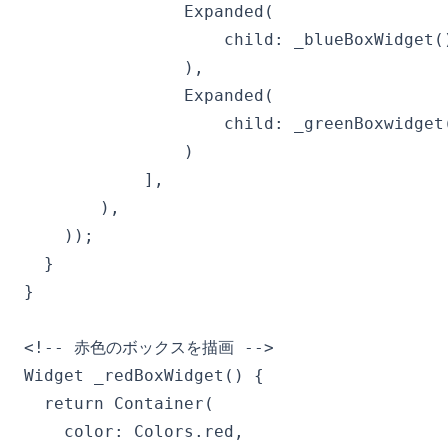
                Expanded(

                    child: _blueBoxWidget()
                ),

                Expanded(

                    child: _greenBoxwidget(
                )

            ],

      　),

    ));

  }

}

<!-- 赤色のボックスを描画 -->

Widget _redBoxWidget() {

  return Container(

    color: Colors.red,
