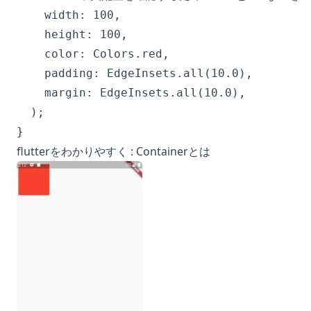
    width: 100,

    height: 100,

    color: Colors.red,

    padding: EdgeInsets.all(10.0),

    margin: EdgeInsets.all(10.0),

  );

}
flutterをわかりやすく : Containerとは