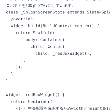
ロパティを100ずつで設定しています。
class _SplashScreenState extends State<Spla
  @override

  Widget build(BuildContext context) {

    return Scaffold(

        body: Container(

          child: Center(

            child: _redBoxWidget(),

      ),

    ));

  }

}

Widget _redBoxWidget() {

  return Container(

    <!-- 中央配置を確認するためwidthとheightを10