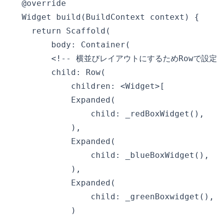
  @override

  Widget build(BuildContext context) {

    return Scaffold(

        body: Container(

        <!-- 横並びレイアウトにするためRowで設定 -
        child: Row(

            children: <Widget>[

            Expanded(

                child: _redBoxWidget(),

            ),

            Expanded(

                child: _blueBoxWidget(),

            ),

            Expanded(

                child: _greenBoxwidget(),

            )
