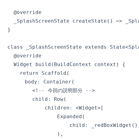
  @override

  _SplashScreenState createState() => _Spla
}

class _SplashScreenState extends State<Spla
  @override

  Widget build(BuildContext context) {

    return Scaffold(

    　body: Container(

        <!-- 今回の説明部分 -->

        child: Row(

            children: <Widget>[

                Expanded(

                    child: _redBoxWidget(),
                ),
