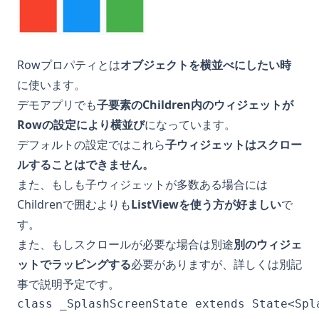
Rowプロパティとは
オブジェクトを横並べにしたい時
に使います。
デモアプリでも
子要素のChildren内のウィジェットが
Rowの設定により横並び
になっています。
デフォルトの設定ではこれら
子ウィジェットはスクロー
ルすることはできません。
また、もしも子ウィジェットが多数ある場合には
Childrenで囲むよりも
ListViewを使う方が好ましい
で
す。
また、もしスクロールが必要な場合は別途
別のウィジェ
ットでラッピングする
必要がありますが、詳しくは別記
事で説明予定です。
class _SplashScreenState extends State<Spla