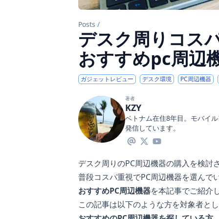
Posts
/
デスク周りコス
おすすめpc周辺
ガジェットレビュー
デスク環境
PC周辺機器
著者
KZY
ベトナム在住8年目。モバイ
発信しています。
デスク周りのPC周辺機器の購入を検討
普段コスパ重視でPC周辺機器を選んで
おすすめPC周辺機器
を本記事でご紹介
この記事は以下のような方を対象者とし
おすすめのPC周辺機器を探している方