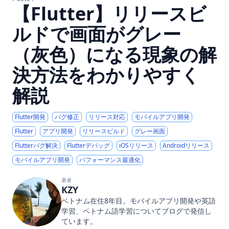
【Flutter】リリースビ
ルドで画面がグレー
（灰色）になる現象の解
決方法をわかりやすく
解説
Flutter開発
バグ修正
リリース対応
モバイルアプリ開発
Flutter
アプリ開発
リリースビルド
グレー画面
Flutterバグ解決
Flutterデバッグ
iOSリリース
Androidリリース
モバイルアプリ開発
パフォーマンス最適化
著者
KZY
ベトナム在住8年目。モバイルアプリ開発や英語
学習、ベトナム語学習についてブログで発信し
ています。