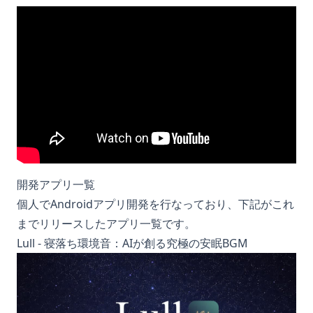
開発アプリ一覧
個人でAndroidアプリ開発を行なっており、下記がこれ
までリリースしたアプリ一覧です。
Lull - 寝落ち環境音：AIが創る究極の安眠BGM