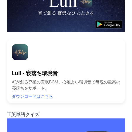
Lull - 寝落ち環境音
AIが創る究極の安眠BGM。心地よい環境音で毎晩の最高の
寝落ちをサポート。
ダウンロードはこちら
IT英単語クイズ