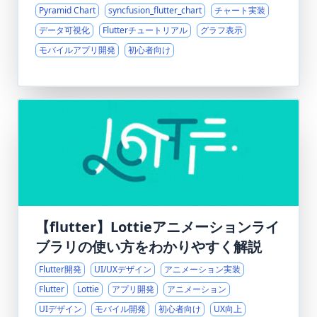
Pyramid Chart
syncfusion_flutter_chart
チャート実装
データ可視化
Flutterチュートリアル
グラフ表示
モバイルアプリ開発
初心者向け
【flutter】Lottieアニメーションライ
ブラリの使い方をわかりやすく解説
Flutter開発
UI/UXデザイン
アニメーション実装
Flutter
Lottie
アプリ開発
アニメーション
UIデザイン
モバイル開発
初心者向け
UX向上