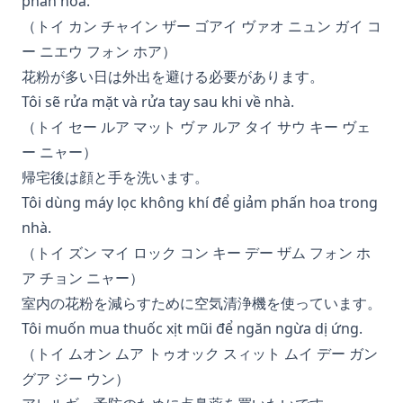
phấn hoa.
（トイ カン チャイン ザー ゴアイ ヴァオ ニュン ガイ コ
ー ニエウ フォン ホア）
花粉が多い日は外出を避ける必要があります。
Tôi sẽ rửa mặt và rửa tay sau khi về nhà.
（トイ セー ルア マット ヴァ ルア タイ サウ キー ヴェ
ー ニャー）
帰宅後は顔と手を洗います。
Tôi dùng máy lọc không khí để giảm phấn hoa trong
nhà.
（トイ ズン マイ ロック コン キー デー ザム フォン ホ
ア チョン ニャー）
室内の花粉を減らすために空気清浄機を使っています。
Tôi muốn mua thuốc xịt mũi để ngăn ngừa dị ứng.
（トイ ムオン ムア トゥオック スィット ムイ デー ガン
グア ジー ウン）