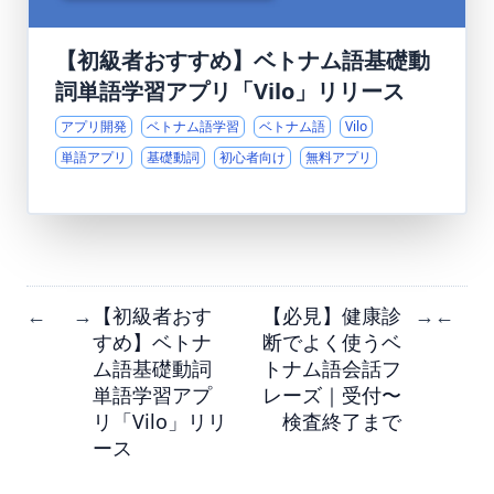
【初級者おすすめ】ベトナム語基礎動
詞単語学習アプリ「Vilo」リリース
アプリ開発
ベトナム語学習
ベトナム語
Vilo
単語アプリ
基礎動詞
初心者向け
無料アプリ
【初級者おす
【必見】健康診
←
→
→
←
すめ】ベトナ
断でよく使うベ
ム語基礎動詞
トナム語会話フ
単語学習アプ
レーズ｜受付〜
リ「Vilo」リリ
検査終了まで
ース