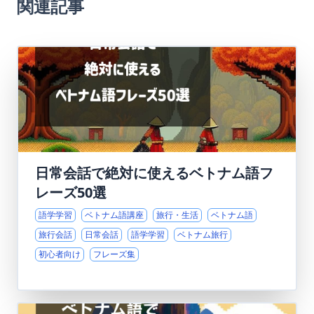
関連記事
日常会話で絶対に使えるベトナム語フ
レーズ50選
語学学習
ベトナム語講座
旅行・生活
ベトナム語
旅行会話
日常会話
語学学習
ベトナム旅行
初心者向け
フレーズ集