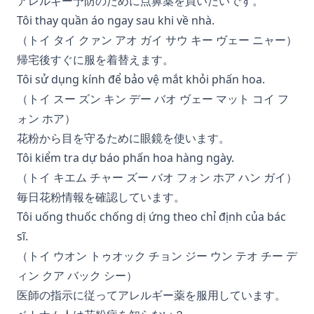
アレルギー予防のために点鼻薬を買いたいです。
Tôi thay quần áo ngay sau khi về nhà.
（トイ タイ クァン アオ ガイ サウ キー ヴェー ニャー）
帰宅後すぐに服を着替えます。
Tôi sử dụng kính để bảo vệ mắt khỏi phấn hoa.
（トイ スー ズン キン デー バオ ヴェー マット コイ フ
ォン ホア）
花粉から目を守るために眼鏡を使います。
Tôi kiểm tra dự báo phấn hoa hàng ngày.
（トイ キエム チャー ズー バオ フォン ホア ハン ガイ）
毎日花粉情報を確認しています。
Tôi uống thuốc chống dị ứng theo chỉ định của bác
sĩ.
（トイ ウオン トゥオック チョン ジー ウン テオ チー デ
ィン クア バック シー）
医師の指示に従ってアレルギー薬を服用しています。