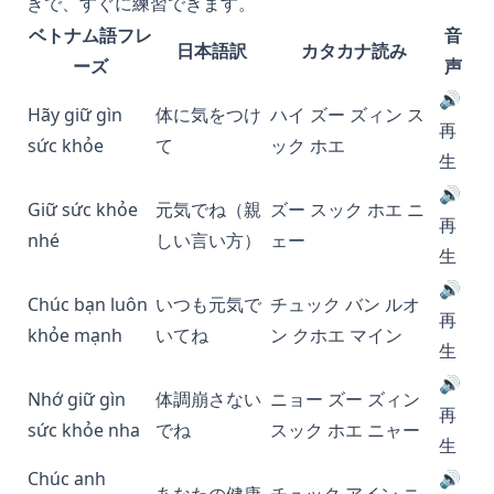
きで、すぐに練習できます。
ベトナム語フレ
音
日本語訳
カタカナ読み
ーズ
声
🔊
Hãy giữ gìn
体に気をつけ
ハイ ズー ズィン ス
再
sức khỏe
て
ック ホエ
生
🔊
Giữ sức khỏe
元気でね（親
ズー スック ホエ ニ
再
nhé
しい言い方）
ェー
生
🔊
Chúc bạn luôn
いつも元気で
チュック バン ルオ
再
khỏe mạnh
いてね
ン クホエ マイン
生
🔊
Nhớ giữ gìn
体調崩さない
ニョー ズー ズィン
再
sức khỏe nha
でね
スック ホエ ニャー
生
Chúc anh
🔊