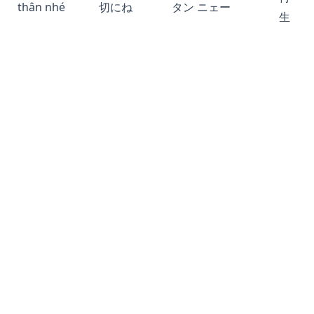
thân nhé
切にね
タン ニェー
生