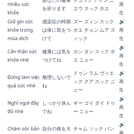
あなたの健康
チュック アイン ニ
nhiều sức
再
を祈ります
エウ スック ホエ
khỏe
生
Giữ gìn sức
感染症の時期
ズー ズィン スック
🔊
khỏe trong
は体に気をつ
ホエ チョン ムア ズ
再
mùa dịch
けて
ィック
生
🔊
Cẩn thận sức
健康には気を
カン タン スック ホ
再
khỏe nhé
つけてね
エ ニェー
生
ドゥン ラム ヴィエ
🔊
Đừng làm việc
無理しないで
ック クア スック ニ
再
quá sức nhé
ね
ェー
生
🔊
Nghỉ ngơi đầy
しっかり休ん
ギー ゴイ ダイ ドゥ
再
đủ nhé
でね
ー ニェー
生
🔊
Chăm sóc bản
自分の体を大
チャム ソック バン
再