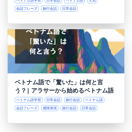
ベトナム語学習
日常会話
ベトナム語
天気
会話フレーズ
旅行会話
日常会話
ベトナム語で「驚いた」は何と言
う？| アラサーから始めるベトナム語
ベトナム語学習
日常会話
旅行会話
ベトナム語
会話フレーズ
感情表現
旅行会話
日常会話