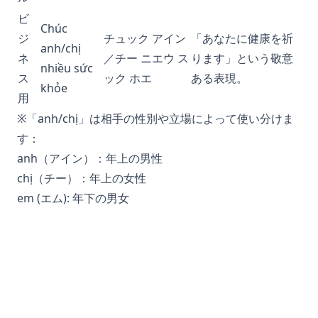
ビ
Chúc
ジ
チュック アイン
「あなたに健康を祈
anh/chị
ネ
／チー ニエウ ス
ります」という敬意
nhiều sức
ス
ック ホエ
ある表現。
khỏe
用
※「anh/chị」は相手の性別や立場によって使い分けま
す：
anh（アイン）：年上の男性
chị（チー）：年上の女性
em (エム): 年下の男女