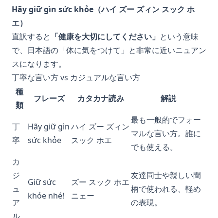
Hãy giữ gìn sức khỏe（ハイ ズー ズィン スック ホ
エ）
直訳すると
「健康を大切にしてください」
という意味
で、日本語の「体に気をつけて」と非常に近いニュアン
スになります。
丁寧な言い方 vs カジュアルな言い方
種
フレーズ
カタカナ読み
解説
類
最も一般的でフォー
丁
Hãy giữ gìn
ハイ ズー ズィン
マルな言い方。誰に
寧
sức khỏe
スック ホエ
でも使える。
カ
ジ
友達同士や親しい間
Giữ sức
ズー スック ホエ
ュ
柄で使われる、軽め
khỏe nhé!
ニェー
ア
の表現。
ル