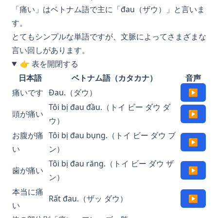
「痛い」はベトナム語で主に「đau（ザウ）」と言いま
す。
とてもシンプルな単語ですが、文脈によってさまざまな
言い回しがあります。
👉 表を開閉する
日本語
ベトナム語（カタカナ）
音声
痛いです
Đau.（ダウ）
▶
Tôi bị đau đầu.（トイ ビー ダウ ダ
頭が痛い
▶
ウ）
お腹が痛
Tôi bị đau bụng.（トイ ビー ダウ ブ
▶
い
ン）
Tôi bị đau răng.（トイ ビー ダウ ザ
歯が痛い
▶
ン）
本当に痛
Rất đau.（ザッ ダウ）
▶
い