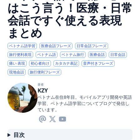
はこう言う！医療・日常
会話ですぐ使える表現
まとめ
ベトナム語学習
医療会話フレーズ
日常会話フレーズ
旅行便利表現
ベトナム語
ベトナム旅行
医療会話
日常会話
痛い 表現
初心者向け
カタカナ表記
音声付きフレーズ
現地会話
旅行便利フレーズ
著者
KZY
ベトナム在住8年目。モバイルアプリ開発や英語
学習、ベトナム語学習についてブログで発信し
ています。
目次