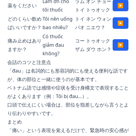
Làm ơn cho
ラム オン チョー
薬をください
▶
tôi thuốc
トイ トゥオック
どのくらい飲め
Tôi nên uống
トイ ネン ウォン
▶
ばいいですか？
bao nhiêu?
バオ ニエウ？
Có thuốc
痛み止めはあり
コー トゥオック
giảm đau
▶
ますか？
ザム ダウ ホン？
không?
会話のコツと注意点
「đau」は名詞的にも形容詞的にも使える便利な語です
が、体の部位と一緒に使うのが基本です。
ベトナム語では感情や症状を受け身構文で表現すること
がよくあります（例：Tôi bị đau…）。
口頭で伝えにくい場合は、部位を指差しながら言うとよ
り伝わりやすいです。
まとめ
「痛い」という表現を覚えるだけで、緊急時の安心感が