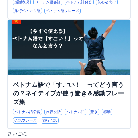
感謝表現
ベトナム語会話
ベトナム語発音
初心者向け
旅行ベトナム語
ベトナム語フレーズ
ベトナム語で「すごい！」ってどう言う
の？ネイティブが使う驚き＆感動フレー
ズ集
ベトナム語学習
旅行会話
ベトナム語
驚き
感動
会話フレーズ
旅行会話
さいごに