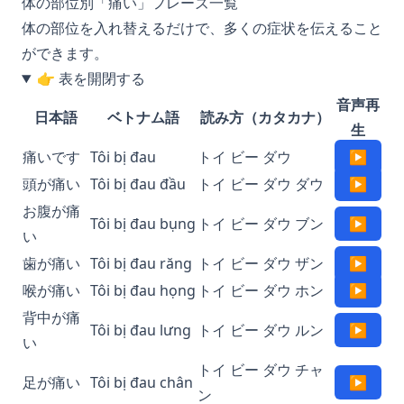
体の部位別「痛い」フレーズ一覧
体の部位を入れ替えるだけで、多くの症状を伝えること
ができます。
👉 表を開閉する
音声再
日本語
ベトナム語
読み方（カタカナ）
生
痛いです
Tôi bị đau
トイ ビー ダウ
▶
頭が痛い
Tôi bị đau đầu
トイ ビー ダウ ダウ
▶
お腹が痛
Tôi bị đau bụng
トイ ビー ダウ ブン
▶
い
歯が痛い
Tôi bị đau răng
トイ ビー ダウ ザン
▶
喉が痛い
Tôi bị đau họng
トイ ビー ダウ ホン
▶
背中が痛
Tôi bị đau lưng
トイ ビー ダウ ルン
▶
い
トイ ビー ダウ チャ
足が痛い
Tôi bị đau chân
▶
ン