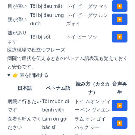
目が痛い
Tôi bị đau mắt
トイ ビー ダウ マッ
▶
Tôi bị đau lưng
トイ ビー ダウ ルン
腰が痛い
▶
dưới
ズォイ
熱があり
Tôi bị sốt
トイ ビー ソッ
▶
ます
医療現場で役立つフレーズ
病院で症状を伝えるときのベトナム語表現も覚えておく
と安心です。
👉 表を開閉する
読み方（カタカ
音声再
日本語
ベトナム語
ナ）
生
病院に行きたい
Tôi muốn đi
トイ ムオン ディ
▶
です
bệnh viện
ー ベン ヴィエン
医者を呼んでく
Làm ơn gọi
ラム オン ゴイ
▶
ださい
bác sĩ
バック シー