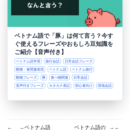
ベトナム語で「豚」は何て言う？今す
ぐ使えるフレーズやおもしろ豆知識を
ご紹介【音声付き】
ベトナム語学習
旅行会話
日常会話フレーズ
動物・食関連表現
ベトナム語
ベトナム旅行
動物フレーズ
豚
食べ物関連
日常会話
音声付きフレーズ
カタカナ表記
初心者向け
現地会話
ベトナム語
ベトナム語の
←
→
→
←