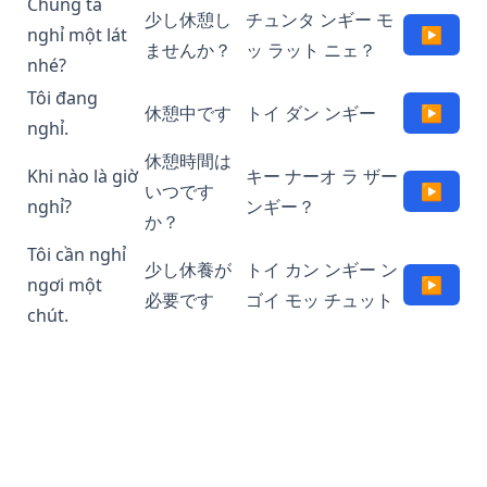
Chúng ta
少し休憩し
チュンタ ンギー モ
nghỉ một lát
▶
ませんか？
ッ ラット ニェ？
nhé?
Tôi đang
休憩中です
トイ ダン ンギー
▶
nghỉ.
休憩時間は
Khi nào là giờ
キー ナーオ ラ ザー
いつです
▶
nghỉ?
ンギー？
か？
Tôi cần nghỉ
少し休養が
トイ カン ンギー ン
ngơi một
▶
必要です
ゴイ モッ チュット
chút.