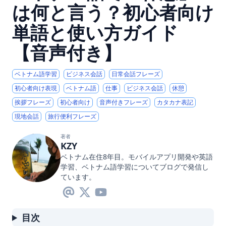
は何と言う？初心者向け
単語と使い方ガイド
【音声付き】
ベトナム語学習
ビジネス会話
日常会話フレーズ
初心者向け表現
ベトナム語
仕事
ビジネス会話
休憩
挨拶フレーズ
初心者向け
音声付きフレーズ
カタカナ表記
現地会話
旅行便利フレーズ
著者
KZY
ベトナム在住8年目。モバイルアプリ開発や英語
学習、ベトナム語学習についてブログで発信し
ています。
目次