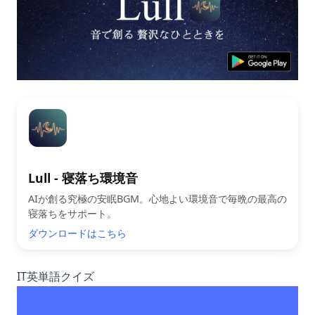
Lull - 寝落ち環境音
AIが創る究極の安眠BGM。心地よい環境音で毎晩の最高の
寝落ちをサポート。
ダウンロードはこちら
IT英単語クイズ