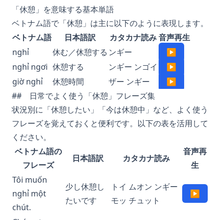
「休憩」を意味する基本単語
ベトナム語で「休憩」は主に以下のように表現します。
ベトナム語
日本語訳
カタカナ読み
音声再生
nghỉ
休む／休憩する
ンギー
▶
nghỉ ngơi
休憩する
ンギー ンゴイ
▶
giờ nghỉ
休憩時間
ザー ンギー
▶
## 日常でよく使う「休憩」フレーズ集
状況別に「休憩したい」「今は休憩中」など、よく使う
フレーズを覚えておくと便利です。以下の表を活用して
ください。
ベトナム語の
音声再
日本語訳
カタカナ読み
フレーズ
生
Tôi muốn
少し休憩し
トイ ムオン ンギー
nghỉ một
▶
たいです
モッ チュット
chút.