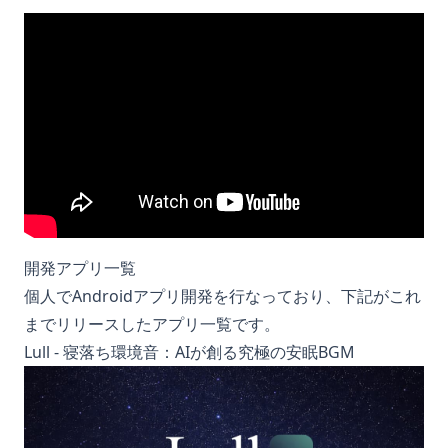
開発アプリ一覧
個人でAndroidアプリ開発を行なっており、下記がこれ
までリリースしたアプリ一覧です。
Lull - 寝落ち環境音：AIが創る究極の安眠BGM