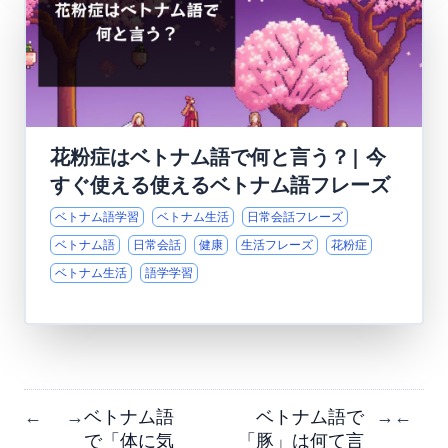
花粉症はベトナム語で何と言う？| 今
すぐ使える使えるベトナム語フレーズ
ベトナム語学習
ベトナム生活
日常会話フレーズ
ベトナム語
日常会話
健康
生活フレーズ
花粉症
ベトナム生活
語学学習
ベトナム語
ベトナム語で
←
→
→
←
で「体に気
「豚」は何て言