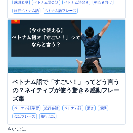
感謝表現
ベトナム語会話
ベトナム語発音
初心者向け
旅行ベトナム語
ベトナム語フレーズ
ベトナム語で「すごい！」ってどう言う
の？ネイティブが使う驚き＆感動フレー
ズ集
ベトナム語学習
旅行会話
ベトナム語
驚き
感動
会話フレーズ
旅行会話
さいごに