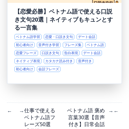
【恋愛必勝】ベトナム語で使える口説
き文句20選｜ネイティブもキュンとす
る一言集
ベトナム語学習
恋愛・口説き文句
デート会話
初心者向け
音声付き学習
フレーズ集
ベトナム語
恋愛フレーズ
口説き文句
告白表現
デート会話
ネイティブ表現
カタカナ読み付き
音声付き
初心者向け
会話フレーズ
仕事で使える
ベトナム語 褒め
←
→
→
←
ベトナム語フ
言葉30選【音声
レーズ50選
付き】日常会話