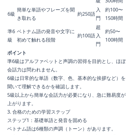
級
300時間
簡単な単語やフレーズを聞
入
約100〜
6級
約250語
き取れる
門
150時間
超
準6
ベトナム語の発音や文字に
約50〜
約100語
入
級
初めて触れる段階
100時間
門
ポイント
準6級はアルファベットと声調の習得を目的とし、ほぼ
会話力は問われません。
6級は日常的な単語（数字、色、基本的な挨拶など）を
聞いて理解できるかを確認します。
5級以上から簡単な会話力が必要になり、急に難易度が
上がります。
3. 合格のための学習ステップ
ステップ1：基礎単語と発音を固める
ベトナム語は6種類の声調（トーン）があります。