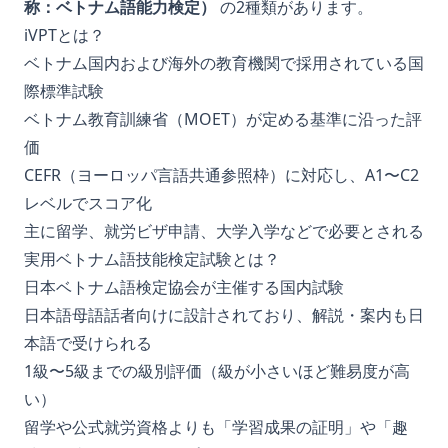
称：ベトナム語能力検定）
の2種類があります。
iVPTとは？
ベトナム国内および海外の教育機関で採用されている国
際標準試験
ベトナム教育訓練省（MOET）が定める基準に沿った評
価
CEFR（ヨーロッパ言語共通参照枠）に対応し、A1〜C2
レベルでスコア化
主に留学、就労ビザ申請、大学入学などで必要とされる
実用ベトナム語技能検定試験とは？
日本ベトナム語検定協会が主催する国内試験
日本語母語話者向けに設計されており、解説・案内も日
本語で受けられる
1級〜5級までの級別評価（級が小さいほど難易度が高
い）
留学や公式就労資格よりも「学習成果の証明」や「趣