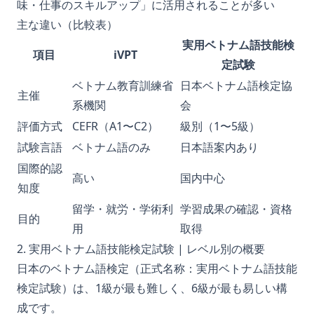
味・仕事のスキルアップ」に活用されることが多い
主な違い（比較表）
実用ベトナム語技能検
項目
iVPT
定試験
ベトナム教育訓練省
日本ベトナム語検定協
主催
系機関
会
評価方式
CEFR（A1〜C2）
級別（1〜5級）
試験言語
ベトナム語のみ
日本語案内あり
国際的認
高い
国内中心
知度
留学・就労・学術利
学習成果の確認・資格
目的
用
取得
2. 実用ベトナム語技能検定試験 | レベル別の概要
日本のベトナム語検定（正式名称：実用ベトナム語技能
検定試験）は、1級が最も難しく、6級が最も易しい構
成です。