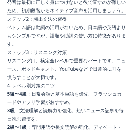
発音は最初に正しく身につけないと後で直すのが難しい
ため、初期段階からネイティブ音声を活用しましょう。
ステップ2：頻出文法の習得
ベトナム語は動詞の活用がないため、日本語や英語より
もシンプルですが、語順や助詞の使い方に特徴がありま
す。
ステップ3：リスニング対策
リスニングは、検定全レベルで重要なパートです。ニュ
ース、ポッドキャスト、YouTubeなどで日常的に耳を
慣らすことが大切です。
4. レベル別対策のコツ
5級〜4級
：日常会話と基本単語を優先。フラッシュカ
ードやアプリ学習がおすすめ。
3級
：文法理解と読解力を強化。短いニュース記事を毎
日読む習慣を。
2級〜1級
：専門用語や長文読解の強化、ディベート・