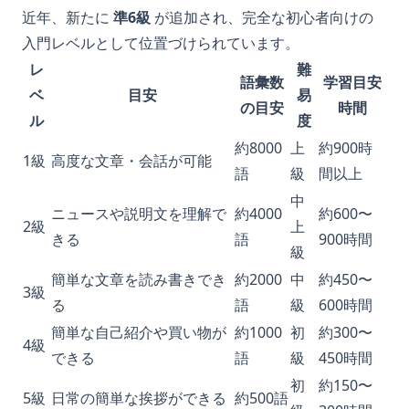
近年、新たに
準6級
が追加され、完全な初心者向けの
入門レベルとして位置づけられています。
レ
難
語彙数
学習目安
ベ
目安
易
の目安
時間
ル
度
約8000
上
約900時
1級
高度な文章・会話が可能
語
級
間以上
中
ニュースや説明文を理解で
約4000
約600〜
2級
上
きる
語
900時間
級
簡単な文章を読み書きでき
約2000
中
約450〜
3級
る
語
級
600時間
簡単な自己紹介や買い物が
約1000
初
約300〜
4級
できる
語
級
450時間
初
約150〜
5級
日常の簡単な挨拶ができる
約500語