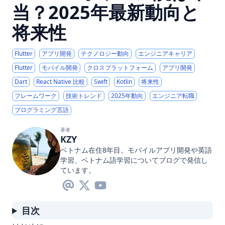
当？2025年最新動向と
将来性
Flutter
アプリ開発
テクノロジー動向
エンジニアキャリア
Flutter
モバイル開発
クロスプラットフォーム
アプリ開発
Dart
React Native 比較
Swift
Kotlin
将来性
フレームワーク
技術トレンド
2025年動向
エンジニア転職
プログラミング言語
著者
KZY
ベトナム在住8年目。モバイルアプリ開発や英語
学習、ベトナム語学習についてブログで発信し
ています。
目次