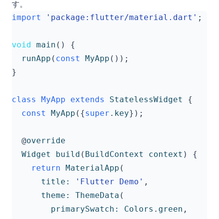
す。
import
'package:flutter/material.dart'
;
void
main
()
{
runApp
(
const
MyApp
());
}
class
MyApp
extends
StatelessWidget
{
const
MyApp
({
super
.
key
});
@
override
Widget
build
(
BuildContext
context
)
{
return
MaterialApp
(
title:
'Flutter Demo'
,
theme:
ThemeData
(
primarySwatch:
Colors
.
green
,