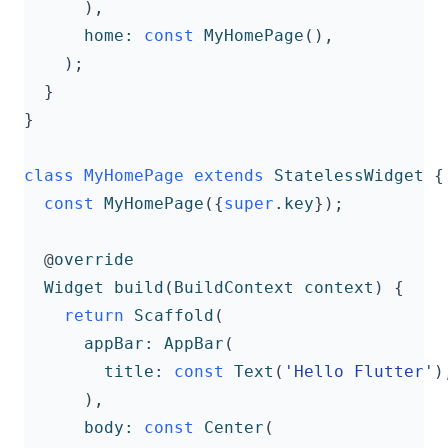
),
home:
const
MyHomePage
(),
);
}
}
class
MyHomePage
extends
StatelessWidget
{
const
MyHomePage
({
super
.
key
});
@
override
Widget
build
(
BuildContext
context
)
{
return
Scaffold
(
appBar:
AppBar
(
title:
const
Text
(
'Hello Flutter'
)
),
body:
const
Center
(