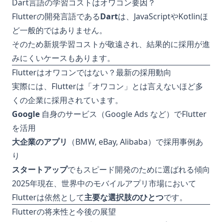
Dart言語の学習コストはオワコン要因？
Flutterの開発言語である
Dart
は、JavaScriptやKotlinほ
ど一般的ではありません。
そのため新規学習コストが敬遠され、結果的に採用が進
みにくいケースもあります。
Flutterはオワコンではない？最新の採用動向
実際には、Flutterは「オワコン」とは言えないほど多
くの企業に採用されています。
Google
自身のサービス（Google Ads など）でFlutter
を活用
大企業のアプリ
（BMW, eBay, Alibaba）で採用事例あ
り
スタートアップ
でもスピード開発のために選ばれる傾向
2025年現在、世界中のモバイルアプリ市場において
Flutterは依然として
主要な選択肢のひとつ
です。
Flutterの将来性と今後の展望