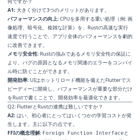
何ですか？
A1:
大きく分けて3つのメリットがあります。
パフォーマンスの向上
: CPUを多用する重い処理（例: 画
像処理、暗号化、複雑な計算）を、Rustの高速な実行
速度で行うことで、アプリ全体のパフォーマンスを劇的
に改善できます。
メモリ安全性
: Rustの強みであるメモリ安全性の保証に
より、バグの原因となるメモリ関連のエラーをコンパイ
ル時に防ぐことができます。
開発効率
: UIはホットリロード機能を備えたFlutterでス
ピーディーに開発し、パフォーマンスが重要な部分だけ
をRustで書くことで、開発効率を最適化できます。
Q2: FlutterとRustの連携は難しいですか？
A2:
はい、初心者にとってはいくつかの学習コストが発
生します。主に以下の点です。
FFIの概念理解
:
と
Foreign Function Interface