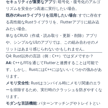
セキュリティが重要なアプリ
: 暗号化・復号化のアルゴ
リズムを安全かつ高速に実行したい場合。
既存のRustライブラリを活用したい場合
: すでに存在す
る高性能なRustライブラリを、Flutterアプリに組み込
みたい場合。
単なるCRUD（作成・読み取り・更新・削除）アプリ
や、シンプルなUIのアプリでは、この組み合わせのメ
リットはあまり感じられないかもしれません。
Q4: Rust以外の言語（例：C++）ではダメですか？
A4:
C++もFFIを通じてFlutterと連携することは可能で
す。しかし、RustにはC++にはないいくつかの強みがあ
ります。
メモリ安全性
: Rustはコンパイル時にメモリ関連のエラ
ーを排除するため、実行時のクラッシュを防ぎやすくな
ります。
モダンな言語機能
: パターンマッチングやトレイトとい