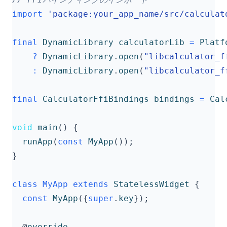
import
'package:your_app_name/src/calculat
final
DynamicLibrary
calculatorLib
=
Platf
?
DynamicLibrary
.
open
(
"libcalculator_f
:
DynamicLibrary
.
open
(
"libcalculator_f
final
CalculatorFfiBindings
bindings
=
Cal
void
main
()
{
runApp
(
const
MyApp
());
}
class
MyApp
extends
StatelessWidget
{
const
MyApp
({
super
.
key
});
@
override