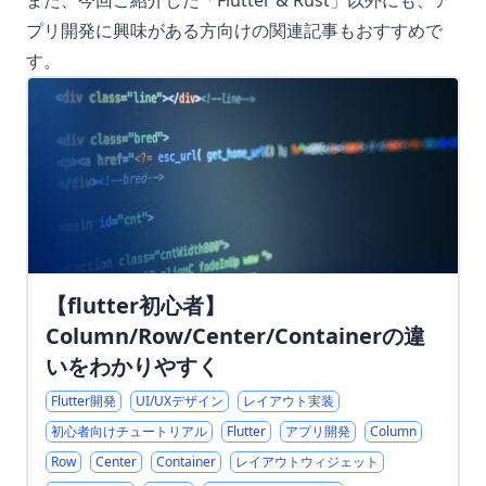
また、今回ご紹介した「Flutter & Rust」以外にも、ア
プリ開発に興味がある方向けの関連記事もおすすめで
す。
【flutter初心者】
Column/Row/Center/Containerの違
いをわかりやすく
Flutter開発
UI/UXデザイン
レイアウト実装
初心者向けチュートリアル
Flutter
アプリ開発
Column
Row
Center
Container
レイアウトウィジェット