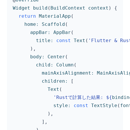
Widget
build
(
BuildContext
context
)
{
return
MaterialApp
(
home:
Scaffold
(
appBar:
AppBar
(
title:
const
Text
(
'Flutter & Rus
),
body:
Center
(
child:
Column
(
mainAxisAlignment:
MainAxisAli
children:
[
Text
(
'Rustで計算した結果: 
${
bindin
style:
const
TextStyle
(
fon
),
],
),