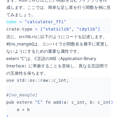
まず、Rustで呼び出したい関数を含むライブラリを作
成します。ここでは、簡単な足し算を行う関数を例に見
てみましょう。
name
=
"calculator_ffi"
crate-type 
=
[
"staticlib"
, 
"cdylib"
]
次に、src/lib.rsに以下のようにコードを記述します。
#[no_mangle]は、コンパイラが関数名を勝手に変更し
ないようにするための重要な属性です。
extern “C"は、C言語のABI（Application Binary
Interface）に準拠することを意味し、異なる言語間で
の互換性を保ちます。
use std::os::raw::c_int
;
#[no_mangle]
pub extern 
"C"
 fn add
(
a: c_int, b: c_int
)
 
}