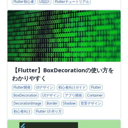
Flutter初心者
UI設計
Flutterチュートリアル
【Flutter】BoxDecorationの使い方を
わかりやすく
Flutter開発
UIデザイン
初心者向けガイド
Flutter
BoxDecoration
UIデザイン
アプリ開発
Container
DecorationImage
Border
Shadow
背景デザイン
初心者向け
Flutter UI 作り方