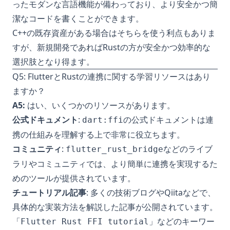
ったモダンな言語機能が備わっており、より安全かつ簡
潔なコードを書くことができます。
C++の既存資産がある場合はそちらを使う利点もありま
すが、新規開発であればRustの方が安全かつ効率的な
選択肢となり得ます。
Q5: FlutterとRustの連携に関する学習リソースはあり
ますか？
A5:
はい、いくつかのリソースがあります。
公式ドキュメント
:
の公式ドキュメントは連
dart:ffi
携の仕組みを理解する上で非常に役立ちます。
コミュニティ
:
などのライブ
flutter_rust_bridge
ラリやコミュニティでは、より簡単に連携を実現するた
めのツールが提供されています。
チュートリアル記事
: 多くの技術ブログやQiitaなどで、
具体的な実装方法を解説した記事が公開されています。
「
」などのキーワー
Flutter Rust FFI tutorial