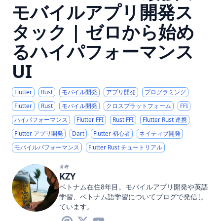
モバイルアプリ開発ス
タック | ゼロから始め
るハイパフォーマンス
UI
Flutter
Rust
モバイル開発
アプリ開発
プログラミング
Flutter
Rust
モバイル開発
クロスプラットフォーム
FFI
ハイパフォーマンス
Flutter FFI
Rust FFI
Flutter Rust 連携
Flutter アプリ開発
Dart
Flutter 初心者
ネイティブ開発
モバイルパフォーマンス
Flutter Rust チュートリアル
著者
KZY
ベトナム在住8年目。モバイルアプリ開発や英語
学習、ベトナム語学習についてブログで発信し
ています。