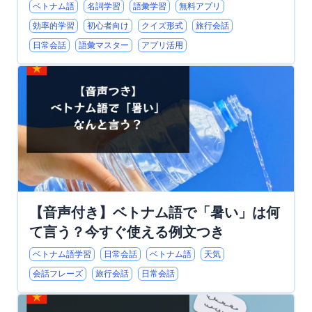
ベトナム語
名詞学習
語彙学習
無料アプリ
効率的学習
初心者向け
クイズ形式
旅行会話
日常会話
語彙マスター
アプリ活用
【音声付き】ベトナム語で「暑い」は何
て言う？今すぐ使える例文つき
ベトナム語学習
日常会話
ベトナム語
天気
会話フレーズ
旅行会話
日常会話