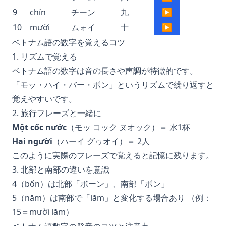
9
chín
チーン
九
▶
10
mười
ムォイ
十
▶
ベトナム語の数字を覚えるコツ
1. リズムで覚える
ベトナム語の数字は音の長さや声調が特徴的です。
「モッ・ハイ・バー・ボン」というリズムで繰り返すと
覚えやすいです。
2. 旅行フレーズと一緒に
Một cốc nước
（モッ コック ヌオック）＝ 水1杯
Hai người
（ハーイ グゥオイ）＝ 2人
このように実際のフレーズで覚えると記憶に残ります。
3. 北部と南部の違いを意識
4（bốn）は北部「ボーン」、南部「ボン」
5（năm）は南部で「lăm」と変化する場合あり （例：
15＝mười lăm）