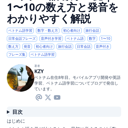
1〜10の数え方と発音を
わかりやすく解説
ベトナム語学習
数字・数え方
初心者向け
旅行会話
日常会話フレーズ
音声付き学習
ベトナム語
数字
1〜10
数え方
発音
初心者向け
旅行会話
日常会話
音声付き
フレーズ集
ベトナム語学習
著者
KZY
ベトナム在住8年目。モバイルアプリ開発や英語
学習、ベトナム語学習についてブログで発信し
ています。
目次
はじめに