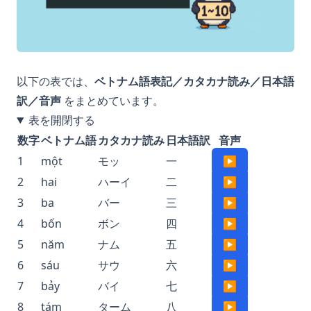
以下の表では、
ベトナム語表記／カタカナ読み／日本語
訳／音声
をまとめています。
表を開閉する
数字
ベトナム語
カタカナ読み
日本語訳
音声
1
một
モッ
一
▶
2
hai
ハーイ
二
▶
3
ba
バー
三
▶
4
bốn
ボン
四
▶
5
năm
ナム
五
▶
6
sáu
サウ
六
▶
7
bảy
バイ
七
▶
8
tám
ターム
八
▶