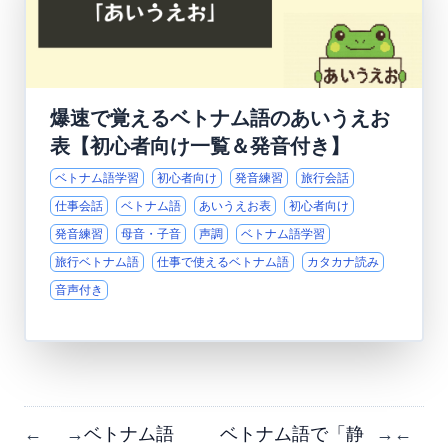
爆速で覚えるベトナム語のあいうえお
表【初心者向け一覧＆発音付き】
ベトナム語学習
初心者向け
発音練習
旅行会話
仕事会話
ベトナム語
あいうえお表
初心者向け
発音練習
母音・子音
声調
ベトナム語学習
旅行ベトナム語
仕事で使えるベトナム語
カタカナ読み
音声付き
ベトナム語
ベトナム語で「静
←
→
→
←