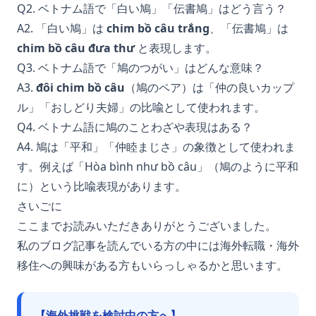
Q2. ベトナム語で「白い鳩」「伝書鳩」はどう言う？
A2. 「白い鳩」は
chim bồ câu trắng
、「伝書鳩」は
chim bồ câu đưa thư
と表現します。
Q3. ベトナム語で「鳩のつがい」はどんな意味？
A3.
đôi chim bồ câu
（鳩のペア）は「仲の良いカップ
ル」「おしどり夫婦」の比喩として使われます。
Q4. ベトナム語に鳩のことわざや表現はある？
A4. 鳩は「平和」「仲睦まじさ」の象徴として使われま
す。例えば「Hòa bình như bồ câu」（鳩のように平和
に）という比喩表現があります。
さいごに
ここまでお読みいただきありがとうございました。
私のブログ記事を読んでいる方の中には海外転職・海外
移住への興味がある方もいらっしゃるかと思います。
【海外挑戦を検討中の方へ】