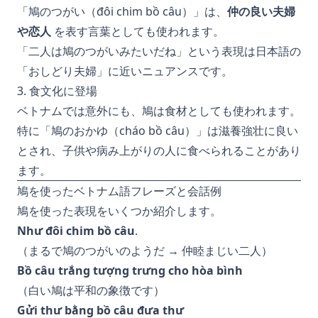
「鳩のつがい（đôi chim bồ câu）」は、
仲の良い夫婦
や恋人
を表す言葉としても使われます。
「二人は鳩のつがいみたいだね」という表現は日本語の
「おしどり夫婦」に近いニュアンスです。
3. 食文化に登場
ベトナムでは意外にも、鳩は食材としても使われます。
特に「鳩のおかゆ（cháo bồ câu）」は滋養強壮に良い
とされ、子供や病み上がりの人に食べられることがあり
ます。
鳩を使ったベトナム語フレーズと会話例
鳩を使った表現をいくつか紹介します。
Như đôi chim bồ câu
.
（まるで鳩のつがいのようだ → 仲睦まじい二人）
Bồ câu trắng tượng trưng cho hòa bình
（白い鳩は平和の象徴です）
Gửi thư bằng bồ câu đưa thư