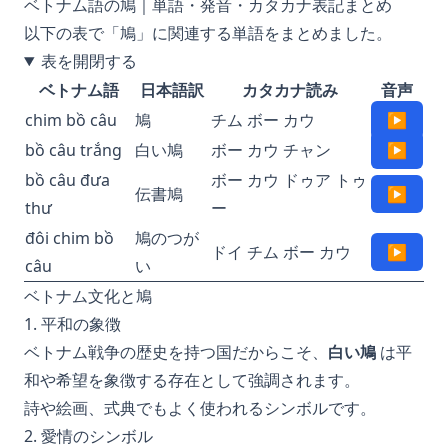
ベトナム語の鳩｜単語・発音・カタカナ表記まとめ
以下の表で「鳩」に関連する単語をまとめました。
表を開閉する
ベトナム語
日本語訳
カタカナ読み
音声
chim bồ câu
鳩
チム ボー カウ
▶
bồ câu trắng
白い鳩
ボー カウ チャン
▶
bồ câu đưa
ボー カウ ドゥア トゥ
伝書鳩
▶
thư
ー
đôi chim bồ
鳩のつが
ドイ チム ボー カウ
▶
câu
い
ベトナム文化と鳩
1. 平和の象徴
ベトナム戦争の歴史を持つ国だからこそ、
白い鳩
は平
和や希望を象徴する存在として強調されます。
詩や絵画、式典でもよく使われるシンボルです。
2. 愛情のシンボル