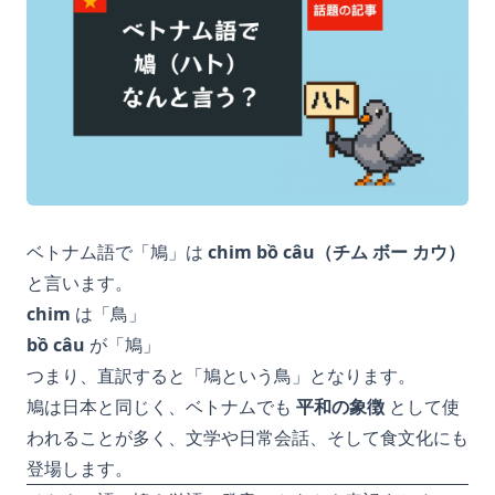
ベトナム語で「鳩」は
chim bồ câu（チム ボー カウ）
と言います。
chim
は「鳥」
bồ câu
が「鳩」
つまり、直訳すると「鳩という鳥」となります。
鳩は日本と同じく、ベトナムでも
平和の象徴
として使
われることが多く、文学や日常会話、そして食文化にも
登場します。