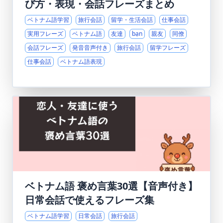
び方・表現・会話フレーズまとめ
ベトナム語学習
旅行会話
留学・生活会話
仕事会話
実用フレーズ
ベトナム語
友達
bạn
親友
同僚
会話フレーズ
発音音声付き
旅行会話
留学フレーズ
仕事会話
ベトナム語表現
ベトナム語 褒め言葉30選【音声付き】
日常会話で使えるフレーズ集
ベトナム語学習
日常会話
旅行会話