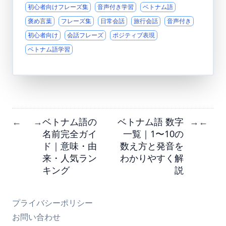
初心者向けフレーズ集
音声付き学習
ベトナム語
褒め言葉
フレーズ集
日常会話
旅行会話
音声付き
初心者向け
会話フレーズ
ポジティブ表現
ベトナム語学習
ベトナム語の
ベトナム語 数字
←
→
→
←
名前完全ガイ
一覧｜1〜10の
ド｜意味・由
数え方と発音を
来・人気ラン
わかりやすく解
キング
説
プライバシーポリシー
お問い合わせ