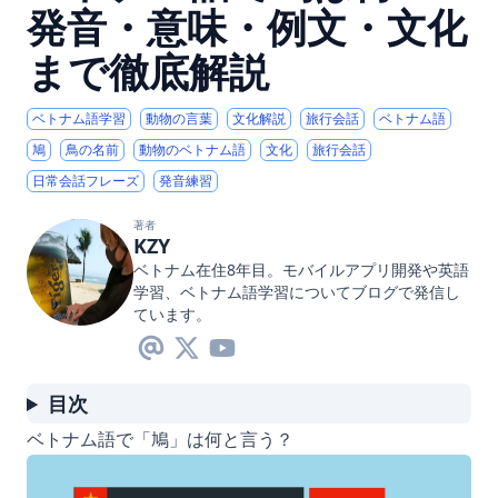
発音・意味・例文・文化
まで徹底解説
ベトナム語学習
動物の言葉
文化解説
旅行会話
ベトナム語
鳩
鳥の名前
動物のベトナム語
文化
旅行会話
日常会話フレーズ
発音練習
著者
KZY
ベトナム在住8年目。モバイルアプリ開発や英語
学習、ベトナム語学習についてブログで発信し
ています。
目次
ベトナム語で「鳩」は何と言う？