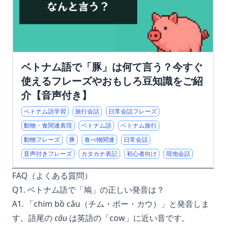
ベトナム語で「豚」は何て言う？今すぐ
使えるフレーズやおもしろ豆知識をご紹
介【音声付き】
ベトナム語学習
旅行会話
日常会話フレーズ
動物・食関連表現
ベトナム語
ベトナム旅行
動物フレーズ
豚
食べ物関連
日常会話
音声付きフレーズ
カタカナ表記
初心者向け
現地会話
FAQ（よくある質問）
Q1. ベトナム語で「鳩」の正しい発音は？
A1. 「chim bồ câu（チム・ボー・カウ）」と発音しま
す。語尾の
câu
は英語の「cow」に近い音です。