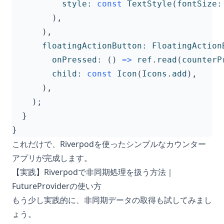
style:
const
TextStyle
(
fontSize:
),
),
floatingActionButton:
FloatingAction
onPressed:
()
=>
ref
.
read
(
counterP
child:
const
Icon
(
Icons
.
add
),
),
);
}
}
これだけで、Riverpodを使ったシンプルなカウンター
アプリが完成します。
【実践】Riverpodで非同期処理を扱う方法｜
FutureProviderの使い方
もう少し実践的に、非同期データの取得も試してみまし
ょう。