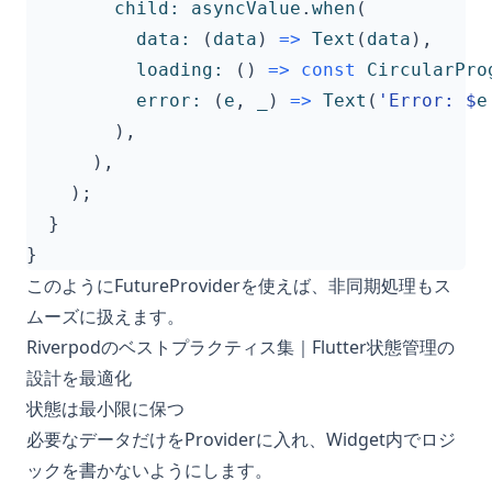
child:
asyncValue
.
when
(
data:
(
data
)
=>
Text
(
data
),
loading:
()
=>
const
CircularPro
error:
(
e
,
_
)
=>
Text
(
'Error: 
$
e
),
),
);
}
}
このようにFutureProviderを使えば、非同期処理もス
ムーズに扱えます。
Riverpodのベストプラクティス集｜Flutter状態管理の
設計を最適化
状態は最小限に保つ
必要なデータだけをProviderに入れ、Widget内でロジ
ックを書かないようにします。