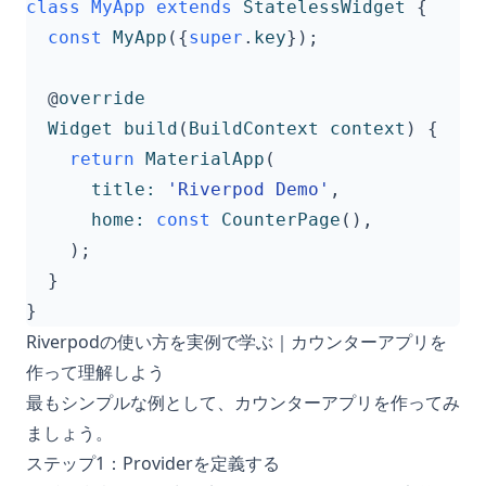
class
MyApp
extends
StatelessWidget
{
const
MyApp
({
super
.
key
});
@
override
Widget
build
(
BuildContext
context
)
{
return
MaterialApp
(
title:
'Riverpod Demo'
,
home:
const
CounterPage
(),
);
}
}
Riverpodの使い方を実例で学ぶ｜カウンターアプリを
作って理解しよう
最もシンプルな例として、カウンターアプリを作ってみ
ましょう。
ステップ1：Providerを定義する