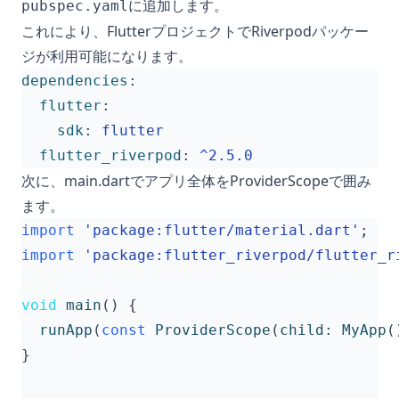
に追加します。
pubspec.yaml
これにより、FlutterプロジェクトでRiverpodパッケー
ジが利用可能になります。
dependencies
:
flutter
:
sdk
:
flutter
flutter_riverpod
:
^2.5.0
次に、main.dartでアプリ全体をProviderScopeで囲み
ます。
import
'package:flutter/material.dart'
;
import
'package:flutter_riverpod/flutter_r
void
main
()
{
runApp
(
const
ProviderScope
(
child:
MyApp
(
}