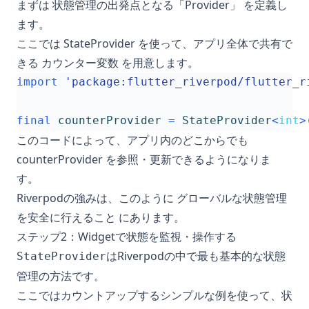
まずは 状態管理の出発点となる「Provider」 を定義し
ます。
ここでは StateProvider
を使って、アプリ全体で共有で
きる カウンター変数 を用意します。
import
'package:flutter_riverpod/flutter_r
final
counterProvider
=
StateProvider
<
int
>
このコードによって、アプリ内のどこからでも
counterProvider を参照・更新できるようになりま
す。
Riverpodの強みは、このように グローバルな状態管理
を安全に行えること にあります。
ステップ2：Widgetで状態を監視・操作する
はRiverpodの中で最も基本的な状態
StateProvider
管理の方法です。
ここではカウントアップするシンプルな例を使って、状