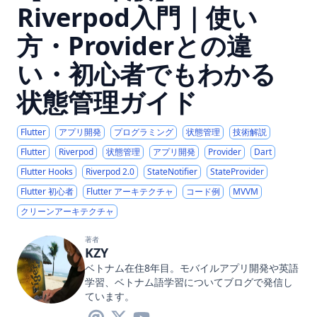
Riverpod入門｜使い
方・Providerとの違
い・初心者でもわかる
状態管理ガイド
Flutter
アプリ開発
プログラミング
状態管理
技術解説
Flutter
Riverpod
状態管理
アプリ開発
Provider
Dart
Flutter Hooks
Riverpod 2.0
StateNotifier
StateProvider
Flutter 初心者
Flutter アーキテクチャ
コード例
MVVM
クリーンアーキテクチャ
著者
KZY
ベトナム在住8年目。モバイルアプリ開発や英語
学習、ベトナム語学習についてブログで発信し
ています。