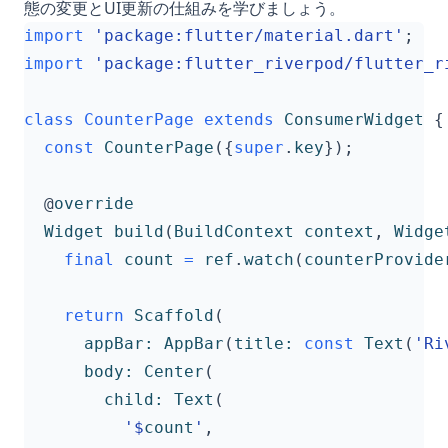
態の変更とUI更新の仕組みを学びましょう。
import
'package:flutter/material.dart'
;
import
'package:flutter_riverpod/flutter_r
class
CounterPage
extends
ConsumerWidget
{
const
CounterPage
({
super
.
key
});
@
override
Widget
build
(
BuildContext
context
,
Widge
final
count
=
ref
.
watch
(
counterProvide
return
Scaffold
(
appBar:
AppBar
(
title:
const
Text
(
'Ri
body:
Center
(
child:
Text
(
'
$
count
'
,