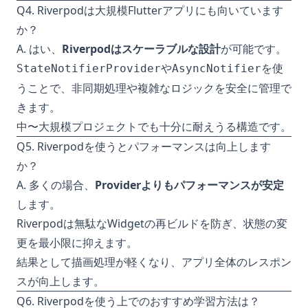
Q4. Riverpodは大規模Flutterアプリにも向いています
か？
A. はい、
Riverpodはスケーラブルな設計
が可能です。
や
を使
StateNotifierProvider
AsyncNotifier
うことで、非同期処理や複雑なロジックを安全に管理で
きます。
中〜大規模プロジェクトでも十分に耐えうる構造です。
Q5. Riverpodを使うとパフォーマンスは向上します
か？
A. 多くの場合、
Providerよりもパフォーマンスが安定
します。
Riverpodは無駄なWidgetの再ビルドを防ぎ、状態の変
更を最小限に抑えます。
結果として描画処理が軽くなり、アプリ全体のレスポン
スが向上します。
Q6. Riverpodを使う上でのおすすめ学習方法は？