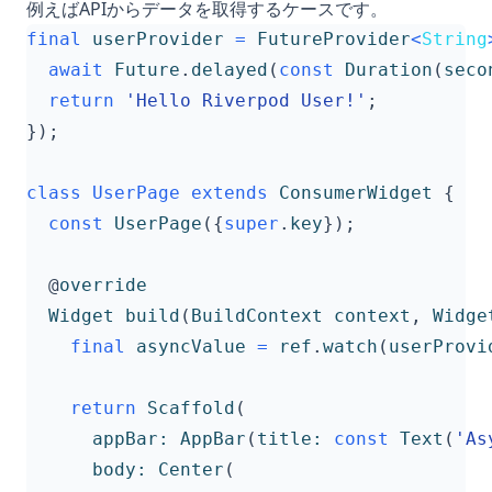
例えばAPIからデータを取得するケースです。
final
userProvider
=
FutureProvider
<
String
await
Future
.
delayed
(
const
Duration
(
seco
return
'Hello Riverpod User!'
;
});
class
UserPage
extends
ConsumerWidget
{
const
UserPage
({
super
.
key
});
@
override
Widget
build
(
BuildContext
context
,
Widge
final
asyncValue
=
ref
.
watch
(
userProvi
return
Scaffold
(
appBar:
AppBar
(
title:
const
Text
(
'As
body:
Center
(