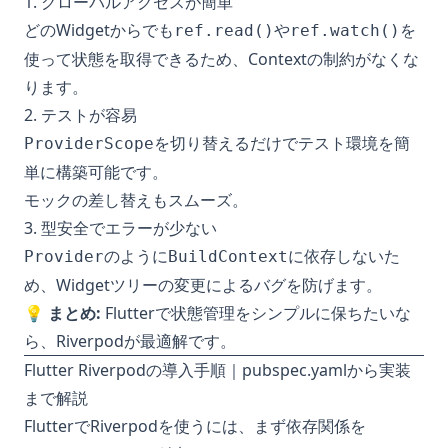
1. グローバルアクセスが簡単
どのWidgetからでも
や
を
ref.read()
ref.watch()
使って状態を取得できるため、Contextの制約がなくな
ります。
2. テストが容易
を切り替えるだけでテスト環境を簡
ProviderScope
単に構築可能です。
モックの差し替えもスムーズ。
3. 型安全でエラーが少ない
のように
に依存しないた
Provider
BuildContext
め、Widgetツリーの変更によるバグを防げます。
💡
まとめ:
Flutterで状態管理をシンプルに保ちたいな
ら、Riverpodが最適解です。
Flutter Riverpodの導入手順｜pubspec.yamlから実装
まで解説
FlutterでRiverpodを使うには、まず依存関係を