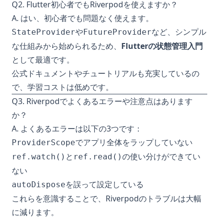
Q2. Flutter初心者でもRiverpodを使えますか？
A. はい、初心者でも問題なく使えます。
や
など、シンプル
StateProvider
FutureProvider
な仕組みから始められるため、
Flutterの状態管理入門
として最適です。
公式ドキュメントやチュートリアルも充実しているの
で、学習コストは低めです。
Q3. Riverpodでよくあるエラーや注意点はあります
か？
A. よくあるエラーは以下の3つです：
でアプリ全体をラップしていない
ProviderScope
と
の使い分けができてい
ref.watch()
ref.read()
ない
を誤って設定している
autoDispose
これらを意識することで、Riverpodのトラブルは大幅
に減ります。