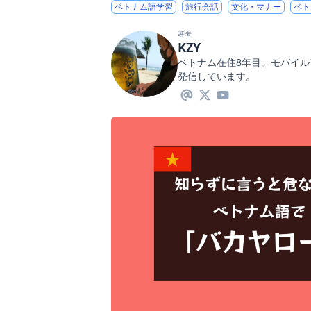
ベトナム語学習
旅行会話
文化・マナー
ベト
著者
KZY
ベトナム在住8年目。モバイ
発信しています。