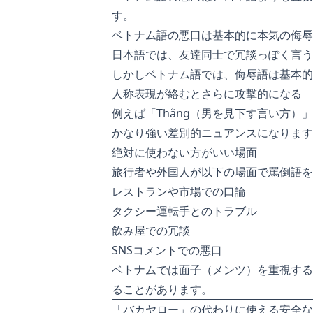
す。
ベトナム語の悪口は基本的に本気の侮辱
日本語では、友達同士で冗談っぽく言う
しかしベトナム語では、侮辱語は基本的
人称表現が絡むとさらに攻撃的になる
例えば「Thằng（男を見下す言い方）
かなり強い差別的ニュアンスになります
絶対に使わない方がいい場面
旅行者や外国人が以下の場面で罵倒語を
レストランや市場での口論
タクシー運転手とのトラブル
飲み屋での冗談
SNSコメントでの悪口
ベトナムでは面子（メンツ）を重視する
ることがあります。
「バカヤロー」の代わりに使える安全な