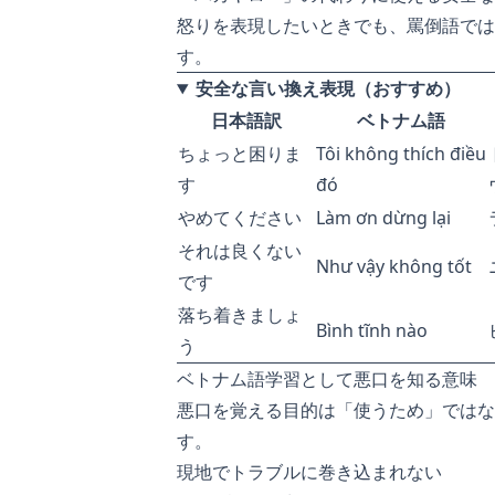
怒りを表現したいときでも、罵倒語では
す。
安全な言い換え表現（おすすめ）
日本語訳
ベトナム語
ちょっと困りま
Tôi không thích điều
す
đó
やめてください
Làm ơn dừng lại
それは良くない
Như vậy không tốt
です
落ち着きましょ
Bình tĩnh nào
う
ベトナム語学習として悪口を知る意味
悪口を覚える目的は「使うため」ではな
す。
現地でトラブルに巻き込まれない