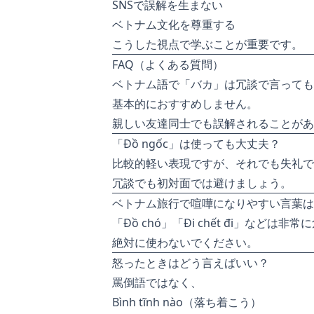
SNSで誤解を生まない
ベトナム文化を尊重する
こうした視点で学ぶことが重要です。
FAQ（よくある質問）
ベトナム語で「バカ」は冗談で言っても
基本的におすすめしません。
親しい友達同士でも誤解されることがあ
「Đồ ngốc」は使っても大丈夫？
比較的軽い表現ですが、それでも失礼で
冗談でも初対面では避けましょう。
ベトナム旅行で喧嘩になりやすい言葉は
「Đồ chó」「Đi chết đi」などは非
絶対に使わないでください。
怒ったときはどう言えばいい？
罵倒語ではなく、
Bình tĩnh nào（落ち着こう）