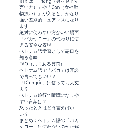
例えば「Thằng（男を見下す
言い方）」や「Con（女や動
物扱い）」が入ると、かなり
強い差別的ニュアンスになり
ます。
絶対に使わない方がいい場面
「バカヤロー」の代わりに使
える安全な表現
ベトナム語学習として悪口を
知る意味
FAQ（よくある質問）
ベトナム語で「バカ」は冗談
で言ってもいい？
「Đồ ngốc」は使っても大丈
夫？
ベトナム旅行で喧嘩になりや
すい言葉は？
怒ったときはどう言えばい
い？
まとめ：ベトナム語の「バカ
ヤロー」は使わないのが正解