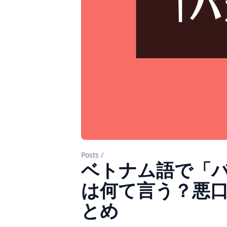
Posts
/
ベトナム語で「
は何て言う？悪
とめ