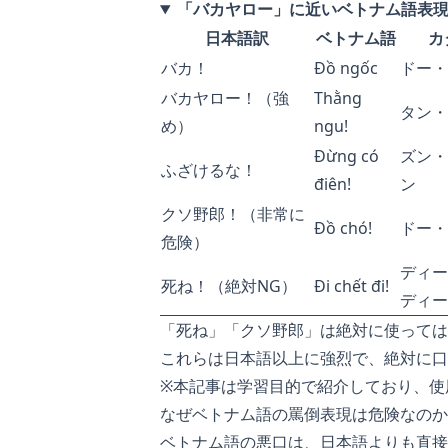
「バカヤロー」に近いベトナム語表
日本語訳
ベトナム語
カ
バカ！
Đồ ngốc
ドー・
バカヤロー！（強
Thằng
タン・
め）
ngu!
Đừng có
ズン・
ふざけるな！
điên!
ン
クソ野郎！（非常に
Đồ chó!
ドー・
危険）
ディー
死ね！（絶対NG）
Đi chết đi!
ディー
「死ね」「クソ野郎」は絶対に使っては
これらは日本語以上に強烈で、絶対に口
※本記事は学習目的で紹介しており、使
なぜベトナム語の罵倒表現は危険なのか
ベトナム語の悪口は、日本語よりも直接