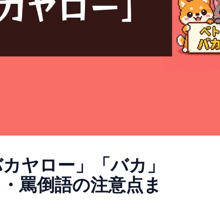
バカヤロー」「バカ」
口・罵倒語の注意点ま