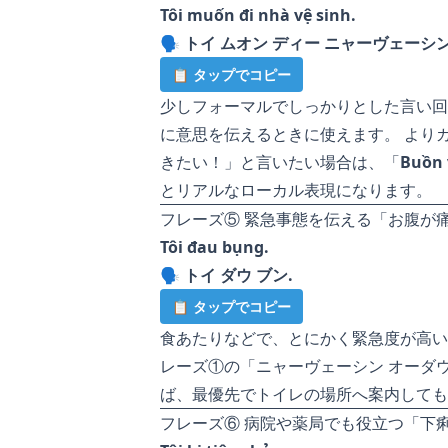
Tôi muốn đi nhà vệ sinh.
🗣️
トイ ムオン ディー ニャーヴェーシン
📋 タップでコピー
少しフォーマルでしっかりとした言い回
に意思を伝えるときに使えます。 より
きたい！」と言いたい場合は、「
Buồn 
とリアルなローカル表現になります。
フレーズ⑤ 緊急事態を伝える「お腹が
Tôi đau bụng.
🗣️
トイ ダウ ブン.
📋 タップでコピー
食あたりなどで、とにかく緊急度が高い
レーズ①の「ニャーヴェーシン オーダ
ば、最優先でトイレの場所へ案内しても
フレーズ⑥ 病院や薬局でも役立つ「下