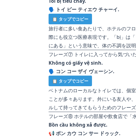
Tôi bị tiêu chảy.
🗣️
トイ ビー ティエウ チャーイ.
📋 タップでコピー
旅行者に多い食あたりで、ホテルのフロ
際にも役立つ医療表現です。「bị」は
にある」という意味で、体の不調を説明
フレーズ⑦ トイレに入ってから気づい
Không có giấy vệ sinh.
🗣️
コン コー ザイ ヴェーシン.
📋 タップでコピー
ベトナムのローカルなトイレでは、個室
ことが多々あります。外にいる友人や、
ルして持ってきてもらうためのフレーズ
フレーズ⑧ ホテルの部屋や飲食店で「
Bồn cầu không xả được.
📢
ボン カウ コン サー ドゥック.