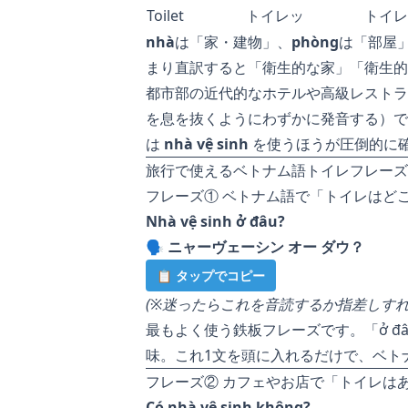
Toilet
トイレッ
トイレ
nhà
は「家・建物」、
phòng
は「部屋
まり直訳すると「衛生的な家」「衛生的
都市部の近代的なホテルや高級レスト
を息を抜くようにわずかに発音する）で
は
nhà vệ sinh
を使うほうが圧倒的に
旅行で使えるベトナム語トイレフレーズ
フレーズ① ベトナム語で「トイレはど
Nhà vệ sinh ở đâu?
🗣️
ニャーヴェーシン オー ダウ？
📋 タップでコピー
(※迷ったらこれを音読するか指差しすれば
最もよく使う鉄板フレーズです。「ở đ
味。これ1文を頭に入れるだけで、ベト
フレーズ② カフェやお店で「トイレは
Có nhà vệ sinh không?