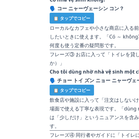
🗣️
コー ニャーヴェーシン コン？
📋 タップでコピー
ローカルなカフェや小さな商店に入る前
したいときに使えます。「Có ～ khô
何度も使う定番の疑問形です。
フレーズ③ お店に入って「トイレを貸
か）」
Cho tôi dùng nhờ nhà vệ sinh một c
🗣️
チョー トイ ズン ニョー ニャーヴェ
📋 タップでコピー
飲食店や施設に入って「注文はしないけ
場面で使える丁寧な表現です。「dùng n
は「少しだけ」というニュアンスを含み
す。
フレーズ④ 同行者やガイドに「トイレ