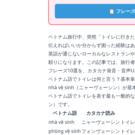
📋 フレー
ベトナム旅行中、突然「トイレに行きた
伝えればいいか分からず困った経験はあ
英語が通じないローカルなレストランや
頼りになります。この記事では、旅行者
フレーズ10選を、カタカナ発音・音声U
ベトナム語でトイレは何と言う？基本単
nhà vệ sinh（ニャーヴェーシン）が基
ベトナム語でトイレを表す最も一般的
ン）です。
ベトナム語
カタカナ読み
nhà vệ sinh
ニャーヴェーシン
トイレ
phòng vệ sinh
フォンヴェーシン
トイレ