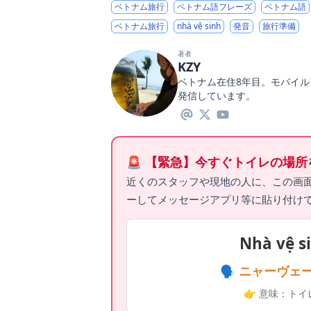
ベトナム旅行
ベトナム語フレーズ
ベトナム語
ベトナム旅行
nhà vệ sinh
発音
旅行準備
著者
KZY
ベトナム在住8年目。モバイ
発信しています。
🚨 【緊急】今すぐトイレの場
近くのスタッフや現地の人に、この画
ーしてメッセージアプリ等に貼り付け
Nhà vệ s
🗣️ ニャーヴェ
👉 意味：ト