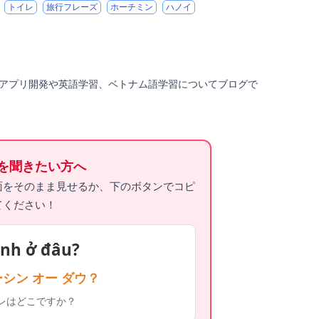
トイレ
旅行フレーズ
ホーチミン
ハノイ
ルアプリ開発や英語学習、ベトナム語学習についてブログで
所を聞きたい方へ
面をそのまま見せるか、下のボタンでコピ
てください！
inh ở đâu?
ーシン オー ダウ？
イレはどこですか？