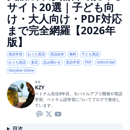
サイト20選｜子ども向
け・大人向け・PDF対応
まで完全網羅【2026年
版】
英語学習
おうち英語
英語絵本
無料
子ども英語
おうち英語
多読
読み聞かせ
英語学習
PDF
Oxford Owl
Storyline Online
著者
KZY
ベトナム在住8年目。モバイルアプリ開発や英語
学習、ベトナム語学習についてブログで発信し
ています。
目次