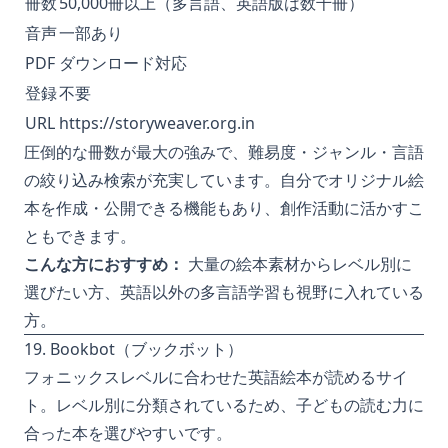
冊数
50,000冊以上（多言語、英語版は数千冊）
音声
一部あり
PDF
ダウンロード対応
登録
不要
URL
https://storyweaver.org.in
圧倒的な冊数が最大の強みで、難易度・ジャンル・言語
の絞り込み検索が充実しています。自分でオリジナル絵
本を作成・公開できる機能もあり、創作活動に活かすこ
ともできます。
こんな方におすすめ：
大量の絵本素材からレベル別に
選びたい方、英語以外の多言語学習も視野に入れている
方。
19. Bookbot（ブックボット）
フォニックスレベルに合わせた英語絵本が読めるサイ
ト。レベル別に分類されているため、子どもの読む力に
合った本を選びやすいです。