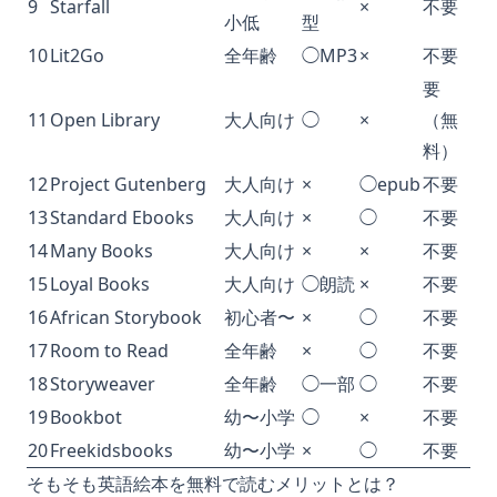
9
Starfall
×
不要
小低
型
10
Lit2Go
全年齢
◯MP3
×
不要
要
11
Open Library
大人向け
◯
×
（無
料）
12
Project Gutenberg
大人向け
×
◯epub
不要
13
Standard Ebooks
大人向け
×
◯
不要
14
Many Books
大人向け
×
×
不要
15
Loyal Books
大人向け
◯朗読
×
不要
16
African Storybook
初心者〜
×
◯
不要
17
Room to Read
全年齢
×
◯
不要
18
Storyweaver
全年齢
◯一部
◯
不要
19
Bookbot
幼〜小学
◯
×
不要
20
Freekidsbooks
幼〜小学
×
◯
不要
そもそも英語絵本を無料で読むメリットとは？