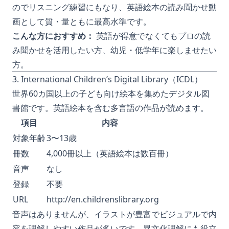
のでリスニング練習にもなり、英語絵本の読み聞かせ動
画として質・量ともに最高水準です。
こんな方におすすめ：
英語が得意でなくてもプロの読
み聞かせを活用したい方、幼児・低学年に楽しませたい
方。
3. International Children’s Digital Library（ICDL）
世界60カ国以上の子ども向け絵本を集めたデジタル図
書館です。英語絵本を含む多言語の作品が読めます。
項目
内容
対象年齢
3〜13歳
冊数
4,000冊以上（英語絵本は数百冊）
音声
なし
登録
不要
URL
http://en.childrenslibrary.org
音声はありませんが、イラストが豊富でビジュアルで内
容を理解しやすい作品が多いです。異文化理解にも役立