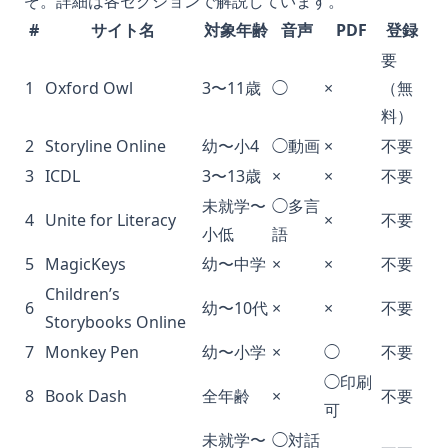
ぞ。詳細は各セクションで解説しています。
#
サイト名
対象年齢
音声
PDF
登録
要
1
Oxford Owl
3〜11歳
◯
×
（無
料）
2
Storyline Online
幼〜小4
◯動画
×
不要
3
ICDL
3〜13歳
×
×
不要
未就学〜
◯多言
4
Unite for Literacy
×
不要
小低
語
5
MagicKeys
幼〜中学
×
×
不要
Children’s
6
幼〜10代
×
×
不要
Storybooks Online
7
Monkey Pen
幼〜小学
×
◯
不要
◯印刷
8
Book Dash
全年齢
×
不要
可
未就学〜
◯対話