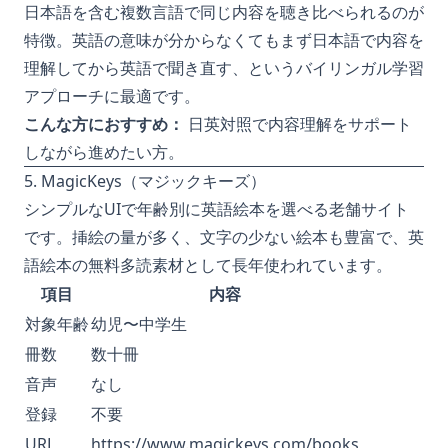
日本語を含む複数言語で同じ内容を聴き比べられるのが
特徴。英語の意味が分からなくてもまず日本語で内容を
理解してから英語で聞き直す、というバイリンガル学習
アプローチに最適です。
こんな方におすすめ：
日英対照で内容理解をサポート
しながら進めたい方。
5. MagicKeys（マジックキーズ）
シンプルなUIで年齢別に英語絵本を選べる老舗サイト
です。挿絵の量が多く、文字の少ない絵本も豊富で、英
語絵本の無料多読素材として長年使われています。
項目
内容
対象年齢
幼児〜中学生
冊数
数十冊
音声
なし
登録
不要
URL
https://www.magickeys.com/books