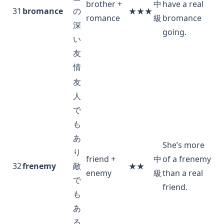
brother +
中
have a real
31
bromance
の
★★★
romance
級
bromance
深
going.
い
友
情
友
人
で
も
あ
She’s more
り
friend +
中
of a frenemy
32
frenemy
敵
★★
enemy
級
than a real
で
friend.
も
あ
る