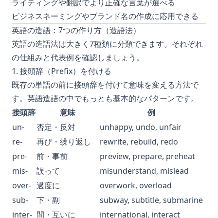
ライティングや翻訳でより正確な言葉が選べる
ビジネスネーミングやブランド名の作成に応用できる
英語の造語：7つの作り方（造語法）
英語の造語法は大きく7種類に分類できます。それぞれ
の仕組みと代表例を確認しましょう。
1. 接頭辞（Prefix）を付ける
既存の単語の前に接頭辞を付けて意味を変える方法で
す。英語造語の中でもっとも基本的なパターンです。
接頭辞
意味
例
un-
否定・反対
unhappy, undo, unfair
re-
再び・繰り返し
rewrite, rebuild, redo
pre-
前・事前
preview, prepare, preheat
mis-
誤って
misunderstand, mislead
over-
過度に
overwork, overload
sub-
下・副
subway, subtitle, submarine
inter-
間・互いに
international, interact