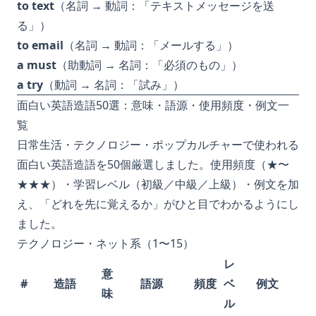
to text
（名詞 → 動詞：「テキストメッセージを送
る」）
to email
（名詞 → 動詞：「メールする」）
a must
（助動詞 → 名詞：「必須のもの」）
a try
（動詞 → 名詞：「試み」）
面白い英語造語50選：意味・語源・使用頻度・例文一
覧
日常生活・テクノロジー・ポップカルチャーで使われる
面白い英語造語を50個厳選しました。使用頻度（★〜
★★★）・学習レベル（初級／中級／上級）・例文を加
え、「どれを先に覚えるか」がひと目でわかるようにし
ました。
テクノロジー・ネット系（1〜15）
レ
意
#
造語
語源
頻度
ベ
例文
味
ル