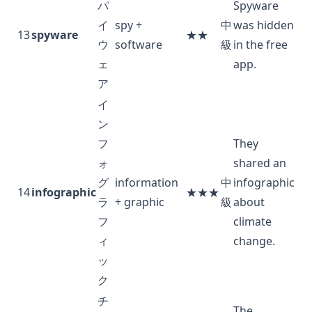
パ
Spyware
イ
spy +
中
was hidden
13
spyware
★★
ウ
software
級
in the free
ェ
app.
ア
イ
ン
フ
They
ォ
shared an
グ
information
中
infographic
14
infographic
★★★
ラ
+ graphic
級
about
フ
climate
ィ
change.
ッ
ク
チ
The