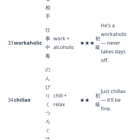
相
手
He’s a
仕
workaholic
事
work +
初
33
workaholic
★★★
— never
中
alcoholic
級
takes days
毒
off.
の
ん
び
Just chillax
り
chill +
初
34
chillax
★★
— it’ll be
く
relax
級
fine.
つ
ろ
ぐ