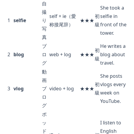
自
She took a
撮
self + ie（愛
初
selfie in
1
selfie
り
★★★
称接尾辞）
級
front of the
写
tower.
真
ブ
He writes a
初
2
blog
ロ
web + log
★★★
blog about
級
グ
travel.
動
She posts
画
初
vlogs every
3
vlog
ブ
video + log
★★★
級
week on
ロ
YouTube.
グ
ポ
ッ
I listen to
ド
English