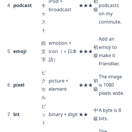
iPod +
初
4
podcast
キ
★★★
podcasts
broadcast
級
ャ
on my
ス
commute.
ト
Add an
絵
emotion +
初
emoji to
5
emoji
文
icon（＋日本
★★★
級
make it
字
語）
friendlier.
ピ
The image
ク
picture +
初
6
pixel
★★★
is 1080
セ
element
級
pixels wide.
ル
ビ
中
A byte is 8
7
bit
ッ
binary + digit
★★
級
bits.
ト
The