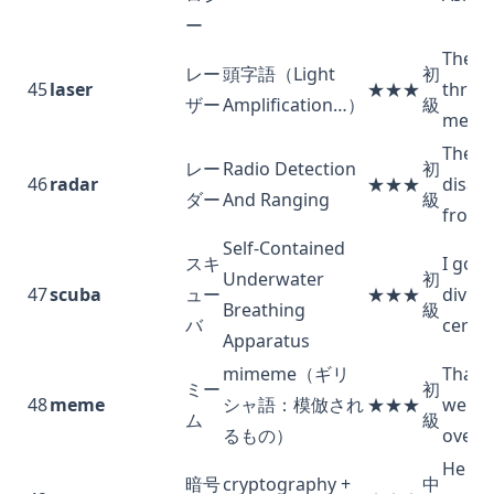
ー
The la
レー
頭字語（Light
初
45
laser
★★★
throu
ザー
Amplification…）
級
metal 
The p
レー
Radio Detection
初
46
radar
★★★
disap
ダー
And Ranging
級
from r
Self-Contained
スキ
I got
Underwater
初
47
scuba
ュー
★★★
diving
Breathing
級
バ
certifi
Apparatus
mimeme（ギリ
That
ミー
初
48
meme
シャ語：模倣され
★★★
went v
ム
級
るもの）
overni
He inv
暗号
cryptography +
中