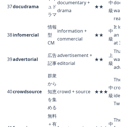
documentary +
中
docu
37
docudrama
ュド
★★
drama
級
was b
ラマ
real e
情報
It loo
information +
中
38
infomercial
型
★★
an inf
commercial
級
CM
at 3a
That “
広告
advertisement +
上
39
advertorial
★★
was ac
記事
editorial
級
advert
群衆
They
から
中
crowd
40
crowdsource
知恵
crowd + source
★★★
級
ideas
を集
Twitte
める
無料
The a
＋有
中