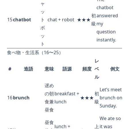
ャ
chatbot
ッ
初
answered
15
chatbot
ト
chat + robot
★★★
級
my
ボ
question
ッ
instantly.
ト
食べ物・生活系（16〜25）
レ
#
造語
意味
語源
頻度
ベ
例文
ル
遅め
Let’s meet fo
の朝
breakfast +
初
16
brunch
★★★
brunch on
食兼
lunch
級
Sunday.
昼食
We ate so lat
昼食
lunch +
上
it was