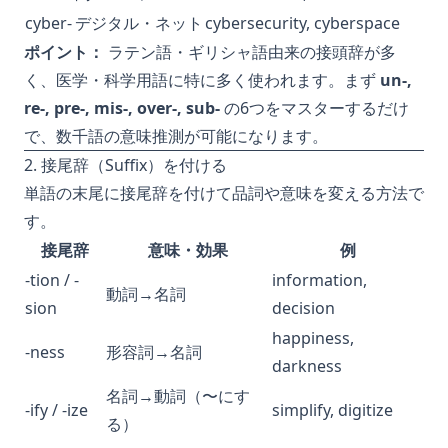
cyber-
デジタル・ネット
cybersecurity, cyberspace
ポイント：
ラテン語・ギリシャ語由来の接頭辞が多
く、医学・科学用語に特に多く使われます。まず
un-,
re-, pre-, mis-, over-, sub-
の6つをマスターするだけ
で、数千語の意味推測が可能になります。
2. 接尾辞（Suffix）を付ける
単語の末尾に接尾辞を付けて品詞や意味を変える方法で
す。
接尾辞
意味・効果
例
-tion / -
information,
動詞→名詞
sion
decision
happiness,
-ness
形容詞→名詞
darkness
名詞→動詞（〜にす
-ify / -ize
simplify, digitize
る）