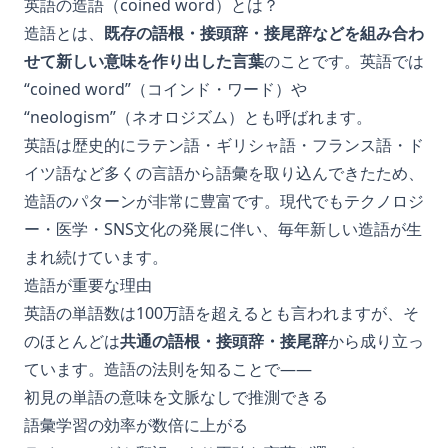
英語の造語（coined word）とは？
造語とは、
既存の語根・接頭辞・接尾辞などを組み合わ
せて新しい意味を作り出した言葉
のことです。英語では
“coined word”（コインド・ワード）や
“neologism”（ネオロジズム）とも呼ばれます。
英語は歴史的にラテン語・ギリシャ語・フランス語・ド
イツ語など多くの言語から語彙を取り込んできたため、
造語のパターンが非常に豊富です。現代でもテクノロジ
ー・医学・SNS文化の発展に伴い、毎年新しい造語が生
まれ続けています。
造語が重要な理由
英語の単語数は100万語を超えるとも言われますが、そ
のほとんどは
共通の語根・接頭辞・接尾辞
から成り立っ
ています。造語の法則を知ることで——
初見の単語の意味を文脈なしで推測できる
語彙学習の効率が数倍に上がる