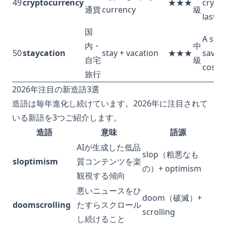
49
cryptocurrency
★★★
crypt
通貨
currency
級
last ye
国
A stay
内・
中
50
staycation
stay + vacation
★★★
saved 
自宅
級
costs.
旅行
2026年注目の新造語3選
造語は毎年進化し続けています。2026年に注目されて
いる新語を3つご紹介します。
造語
意味
語源
AIが生成した低品
slop（粗悪なも
sloptimism
質コンテンツを楽
の）+ optimism
観視する傾向
悪いニュースをひ
doom（破滅）+
doomscrolling
たすらスクロール
scrolling
し続けること