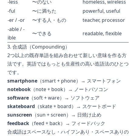
-less
〜のない
homeless, wireless
-ful
〜に満ちた
powerful, useful
-er / -or
〜する人・もの
teacher, processor
-able / -
〜できる
readable, flexible
ible
3. 合成語（Compounding）
2つ以上の既存単語を組み合わせて新しい意味を作る方
法です。英語ではもっとも生産性の高い造語法のひとつ
です。
smartphone
（smart + phone）→ スマートフォン
notebook
（note + book）→ ノートパソコン
software
（soft + ware）→ ソフトウェア
skateboard
（skate + board）→ スケートボード
sunscreen
（sun + screen）→ 日焼け止め
feedback
（feed + back）→ フィードバック
合成語はスペースなし・ハイフンあり・スペースありの