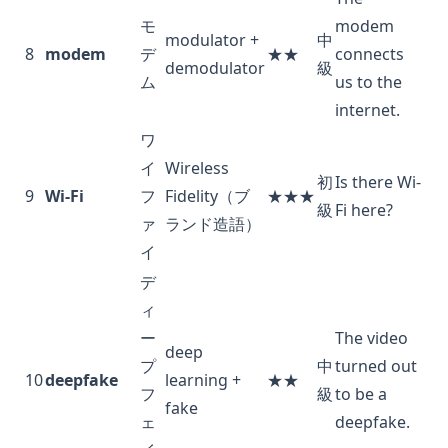
モ
modem
modulator +
中
8
modem
デ
★★
connects
demodulator
級
ム
us to the
internet.
ワ
イ
Wireless
初
Is there Wi-
9
Wi-Fi
フ
Fidelity（ブ
★★★
級
Fi here?
ァ
ランド造語）
イ
デ
ィ
ー
The video
deep
プ
中
turned out
10
deepfake
learning +
★★
フ
級
to be a
fake
ェ
deepfake.