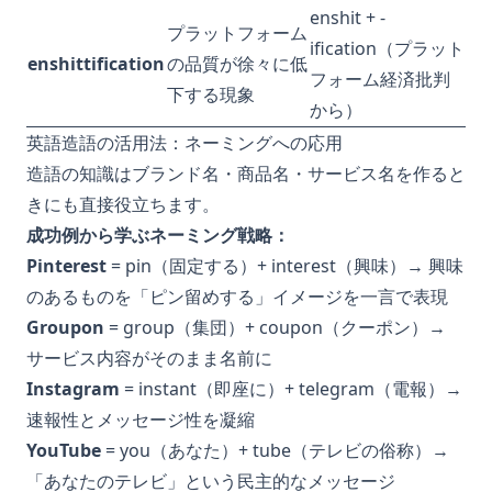
enshit + -
プラットフォーム
ification（プラット
enshittification
の品質が徐々に低
フォーム経済批判
下する現象
から）
英語造語の活用法：ネーミングへの応用
造語の知識はブランド名・商品名・サービス名を作ると
きにも直接役立ちます。
成功例から学ぶネーミング戦略：
Pinterest
= pin（固定する）+ interest（興味）→ 興味
のあるものを「ピン留めする」イメージを一言で表現
Groupon
= group（集団）+ coupon（クーポン）→
サービス内容がそのまま名前に
Instagram
= instant（即座に）+ telegram（電報）→
速報性とメッセージ性を凝縮
YouTube
= you（あなた）+ tube（テレビの俗称）→
「あなたのテレビ」という民主的なメッセージ