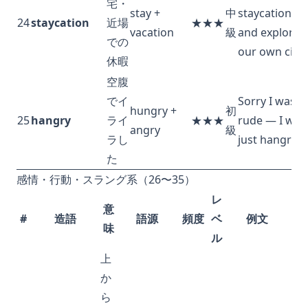
宅・
stay +
中
staycation
24
staycation
近場
★★★
vacation
級
and explored
での
our own city.
休暇
空腹
でイ
Sorry I was
hungry +
初
25
hangry
ライ
★★★
rude — I was
angry
級
ラし
just hangry.
た
感情・行動・スラング系（26〜35）
レ
意
#
造語
語源
頻度
ベ
例文
味
ル
上
か
ら