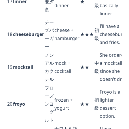
17
linner
兼夕
★
dinner
級
basically
食
linner.
チー
I’ll have a
ズバ
cheese +
初
18
cheeseburger
★★★
cheeseburge
ーガ
hamburger
級
and fries.
ー
ノン
She ordered
アル
mock +
中
a mocktail
19
mocktail
★★
カク
cocktail
級
since she
テル
doesn’t drink
フロ
Froyo is a
ーズ
frozen +
初
lighter
20
froyo
ンヨ
★★
yogurt
級
dessert
ーグ
option.
ルト
ナワトル語
I love