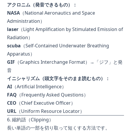
アクロニム（発音できるもの）：
NASA
（National Aeronautics and Space
Administration）
laser
（Light Amplification by Stimulated Emission of
Radiation）
scuba
（Self-Contained Underwater Breathing
Apparatus）
GIF
（Graphics Interchange Format）→「ジフ」と発
音
イニシャリズム（頭文字をそのまま読むもの）：
AI
（Artificial Intelligence）
FAQ
（Frequently Asked Questions）
CEO
（Chief Executive Officer）
URL
（Uniform Resource Locator）
6. 縮約語（Clipping）
長い単語の一部を切り取って短くする方法です。