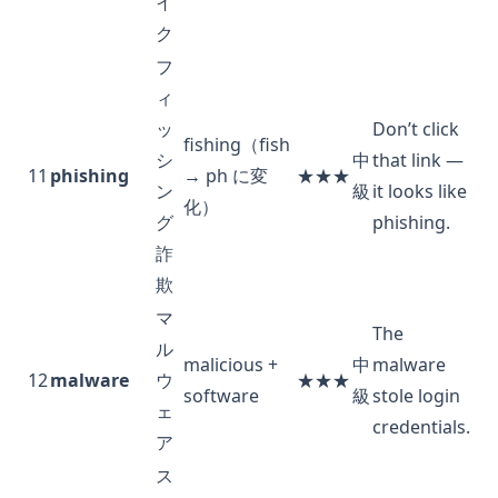
イ
ク
フ
ィ
ッ
Don’t click
fishing（fish
シ
中
that link —
11
phishing
→ ph に変
★★★
ン
級
it looks like
化）
グ
phishing.
詐
欺
マ
The
ル
malicious +
中
malware
12
malware
ウ
★★★
software
級
stole login
ェ
credentials.
ア
ス