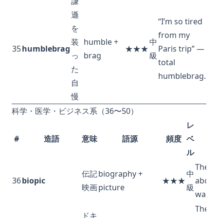
謙
遜
“I’m so tired
を
from my
装
humble +
中
35
humblebrag
★★★
Paris trip” —
っ
brag
級
total
た
humblebrag.
自
慢
科学・医学・ビジネス系（36〜50）
レ
#
造語
意味
語源
頻度
ベ
ル
The bi
伝記
biography +
中
36
biopic
★★★
about 
映画
picture
級
was a 
The
ドキ