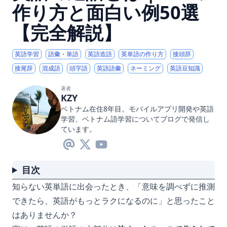
作り方と面白い例50選
【完全解説】
英語学習
語彙・単語
英語造語
英単語の作り方
接頭辞
接尾辞
混成語
頭字語
英語語彙
ネーミング
英語豆知識
著者
KZY
ベトナム在住8年目。モバイルアプリ開発や英語
学習、ベトナム語学習についてブログで発信し
ています。
目次
知らない英単語に出会ったとき、「意味を調べずに推測
できたら、英語がもっとラクになるのに」と思ったこと
はありませんか？