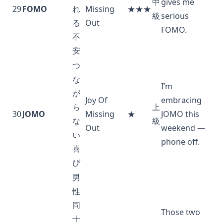
中
gives me
29
FOMO
れ
Missing
★★★
級
serious
る
Out
FOMO.
不
安
つ
な
I’m
が
Joy Of
embracing
ら
上
30
JOMO
Missing
★
JOMO this
な
級
Out
weekend —
い
phone off.
喜
び
男
性
同
Those two
士