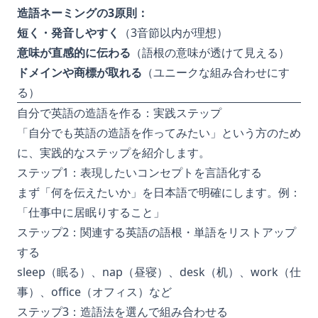
造語ネーミングの3原則：
短く・発音しやすく
（3音節以内が理想）
意味が直感的に伝わる
（語根の意味が透けて見える）
ドメインや商標が取れる
（ユニークな組み合わせにす
る）
自分で英語の造語を作る：実践ステップ
「自分でも英語の造語を作ってみたい」という方のため
に、実践的なステップを紹介します。
ステップ1：表現したいコンセプトを言語化する
まず「何を伝えたいか」を日本語で明確にします。例：
「仕事中に居眠りすること」
ステップ2：関連する英語の語根・単語をリストアップ
する
sleep（眠る）、nap（昼寝）、desk（机）、work（仕
事）、office（オフィス）など
ステップ3：造語法を選んで組み合わせる