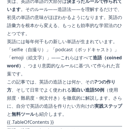
実は、英語の単語の大部分は
決まったルールで作られて
います
。そのルール——造語法——を理解するだけで、
初見の単語の意味がほぼわかるようになります。英語の
語彙力を根本から変える、もっとも効率的な学習法のひ
とつです。
英語には毎年何千もの新しい単語が生まれています。
「selfie（自撮り）」「podcast（ポッドキャスト）」
「emoji（絵文字）」——これらはすべて
造語（coined
word）
、つまり意図的なルールに基づいて作られた言
葉です。
この記事では、英語の造語とは何か、その
7つの作り
方
、そして日常でよく使われる
面白い造語50例
（使用
頻度・難易度・例文付き）を徹底的に解説します。さら
に、自分で英語の造語を作りたい方向けの
実践ステップ
と
無料ツール
も紹介します。
{{ .TableOfContents }}