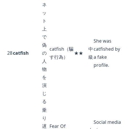
ネ
ッ
ト
上
で
She was
偽
catfish（騙
中
catfished by
28
catfish
の
★★
す行為）
級
a fake
人
profile.
物
を
演
じ
る
乗
り
Social media
遅
Fear Of