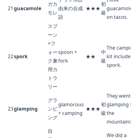
ガカ
初
21
guacamole
由来の合成
★★★
guacamole
モレ
級
語
on tacos.
スプ
ーン
+フ
The camping
ォー
spoon +
中
22
spork
★★
kit included a
ク兼
fork
級
spork.
用カ
トラ
リー
They went
グラ
glamorous
初
glamping in
23
glamping
ンピ
★★★
+ camping
級
the
ング
mountains.
自
We did a