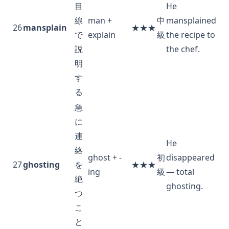
目
He
線
man +
中
mansplained
26
mansplain
★★★
で
explain
級
the recipe to
説
the chef.
明
す
る
急
に
連
He
絡
ghost + -
初
disappeared
27
ghosting
を
★★★
ing
級
— total
絶
ghosting.
つ
こ
と