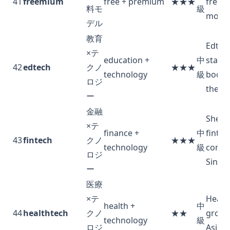
41
freemium
free + premium
★★★
freem
料モ
級
model
デル
教育
Edtec
×テ
education +
中
start
42
edtech
クノ
★★★
technology
級
boome
ロジ
the p
ー
金融
She w
×テ
finance +
中
fintec
43
fintech
クノ
★★★
technology
級
compa
ロジ
Singa
ー
医療
×テ
Health
health +
中
44
healthtech
クノ
★★
growin
technology
級
ロジ
Asia.