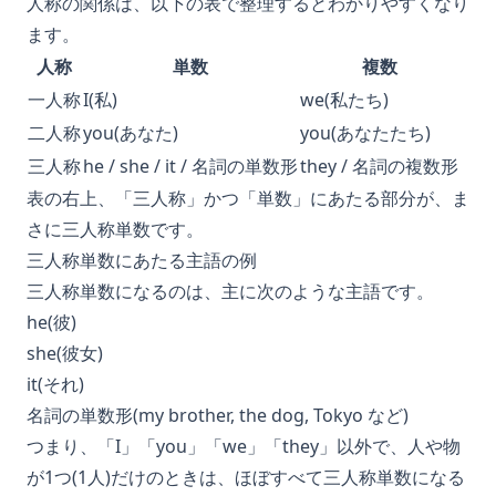
人称の関係は、以下の表で整理するとわかりやすくなり
ます。
人称
単数
複数
一人称
I(私)
we(私たち)
二人称
you(あなた)
you(あなたたち)
三人称
he / she / it / 名詞の単数形
they / 名詞の複数形
表の右上、「三人称」かつ「単数」にあたる部分が、ま
さに三人称単数です。
三人称単数にあたる主語の例
三人称単数になるのは、主に次のような主語です。
he(彼)
she(彼女)
it(それ)
名詞の単数形(my brother, the dog, Tokyo など)
つまり、「I」「you」「we」「they」以外で、人や物
が1つ(1人)だけのときは、ほぼすべて三人称単数になる