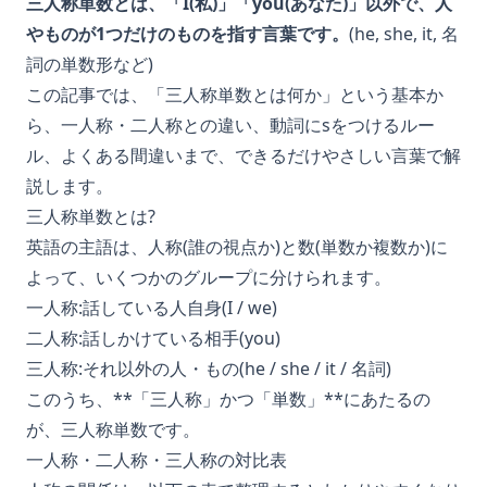
三人称単数とは、「I(私)」「you(あなた)」以外で、人
やものが1つだけのものを指す言葉です。
(he, she, it, 名
詞の単数形など)
この記事では、「三人称単数とは何か」という基本か
ら、一人称・二人称との違い、動詞にsをつけるルー
ル、よくある間違いまで、できるだけやさしい言葉で解
説します。
三人称単数とは?
英語の主語は、人称(誰の視点か)と数(単数か複数か)に
よって、いくつかのグループに分けられます。
一人称:話している人自身(I / we)
二人称:話しかけている相手(you)
三人称:それ以外の人・もの(he / she / it / 名詞)
このうち、**「三人称」かつ「単数」**にあたるの
が、三人称単数です。
一人称・二人称・三人称の対比表