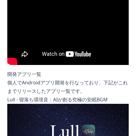
開発アプリ一覧
個人でAndroidアプリ開発を行なっており、下記がこれ
までリリースしたアプリ一覧です。
Lull - 寝落ち環境音：AIが創る究極の安眠BGM