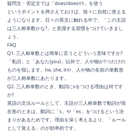
疑問文・否定文では「does/doesn’t」を使う
というポイントを押さえておけば、徐々に自然に使える
ようになります。日々の英文に触れる中で、「この主語
は三人称単数かな?」と意識する習慣をつけていきまし
ょう。
FAQ
Q1. 三人称単数とは簡単に言うとどういう意味ですか?
「私(I)」と「あなた(you)」以外で、人や物が1つだけの
ものを指します。he, she, itや、人や物の名前の単数形
が三人称単数にあたります。
Q2. 三人称単数のとき、動詞にsをつける理由は何です
か?
英語の文法ルールとして、主語が三人称単数で動詞が現
在形のときは、動詞に「s」や「es」をつけるという決
まりがあるためです。理由を深く考えるより、「ルール
として覚える」のが効率的です。