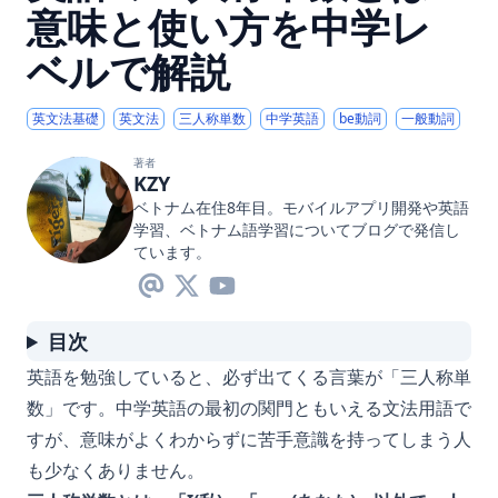
意味と使い方を中学レ
ベルで解説
英文法基礎
英文法
三人称単数
中学英語
be動詞
一般動詞
著者
KZY
ベトナム在住8年目。モバイルアプリ開発や英語
学習、ベトナム語学習についてブログで発信し
ています。
目次
英語を勉強していると、必ず出てくる言葉が「三人称単
数」です。中学英語の最初の関門ともいえる文法用語で
すが、意味がよくわからずに苦手意識を持ってしまう人
も少なくありません。