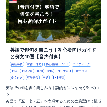
英語で俳句を書こう！初心者向けガイド
と例文10選【音声付き】
英語学習
詩作・俳句
初心者向けガイド
ライティング
英語
英語学習
俳句
詩作
初心者向け
音声付き
例文付き
英語表現
季語
SNS投稿
英語で俳句を書く楽しみ方｜詩的センスを磨く3つのコ
ツ
英語で「五・七・五」を表現するための言葉選びと構成