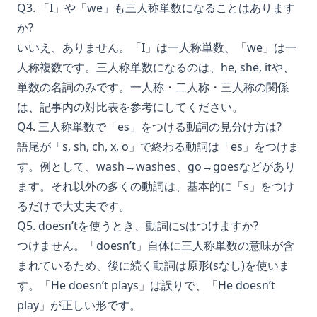
Q3. 「I」や「we」も三人称単数になることはあります
か?
いいえ、ありません。「I」は一人称単数、「we」は一
人称複数です。三人称単数になるのは、he, she, itや、
単数の名詞のみです。一人称・二人称・三人称の関係
は、記事内の対比表を参考にしてください。
Q4. 三人称単数で「es」をつける動詞の見分け方は?
語尾が「s, sh, ch, x, o」で終わる動詞は「es」をつけま
す。例として、wash→washes、go→goesなどがあり
ます。それ以外の多くの動詞は、基本的に「s」をつけ
るだけで大丈夫です。
Q5. doesn’tを使うとき、動詞にsはつけますか?
つけません。「doesn’t」自体に三人称単数の意味が含
まれているため、後に続く動詞は原形(sなし)を使いま
す。「He doesn’t plays」は誤りで、「He doesn’t
play」が正しい形です。