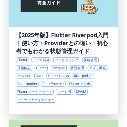
【2025年版】Flutter Riverpod入門
｜使い方・Providerとの違い・初心
者でもわかる状態管理ガイド
Flutter
アプリ開発
プログラミング
状態管理
技術解説
Flutter
Riverpod
状態管理
アプリ開発
Provider
Dart
Flutter Hooks
Riverpod 2.0
StateNotifier
StateProvider
Flutter 初心者
Flutter アーキテクチャ
コード例
MVVM
クリーンアーキテクチャ