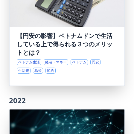
【円安の影響】ベトナムドンで生活
している上で得られる３つのメリッ
トとは？
ベトナム生活
経済・マネー
ベトナム
円安
生活費
為替
節約
2022