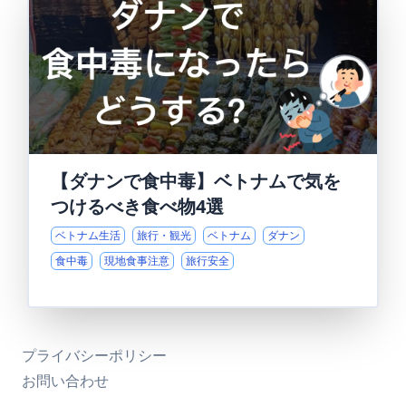
【ダナンで食中毒】ベトナムで気を
つけるべき食べ物4選
ベトナム生活
旅行・観光
ベトナム
ダナン
食中毒
現地食事注意
旅行安全
プライバシーポリシー
お問い合わせ