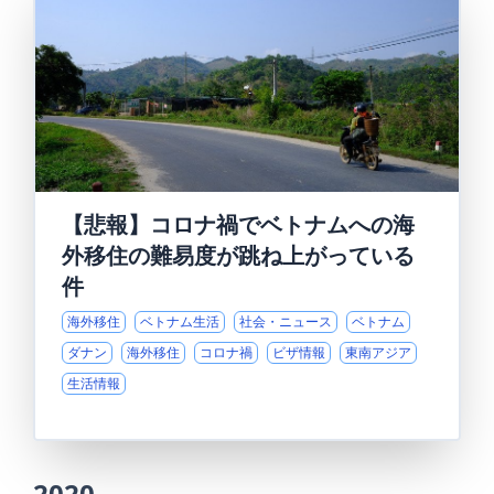
【悲報】コロナ禍でベトナムへの海
外移住の難易度が跳ね上がっている
件
海外移住
ベトナム生活
社会・ニュース
ベトナム
ダナン
海外移住
コロナ禍
ビザ情報
東南アジア
生活情報
2020