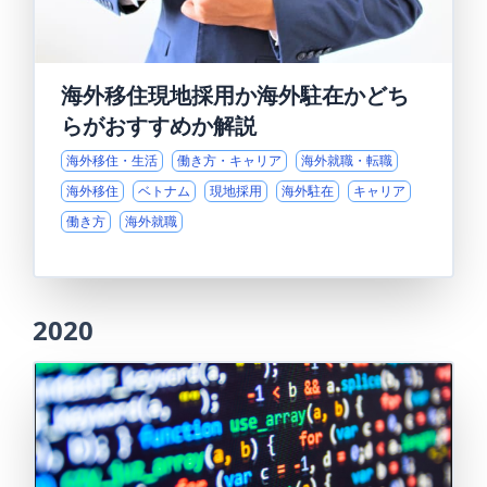
海外移住現地採用か海外駐在かどち
らがおすすめか解説
海外移住・生活
働き方・キャリア
海外就職・転職
海外移住
ベトナム
現地採用
海外駐在
キャリア
働き方
海外就職
2020