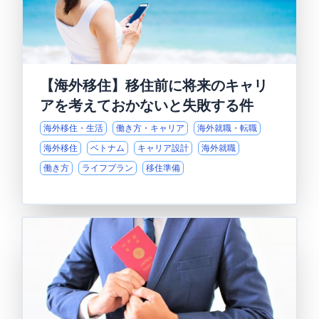
【海外移住】移住前に将来のキャリ
アを考えておかないと失敗する件
海外移住・生活
働き方・キャリア
海外就職・転職
海外移住
ベトナム
キャリア設計
海外就職
働き方
ライフプラン
移住準備