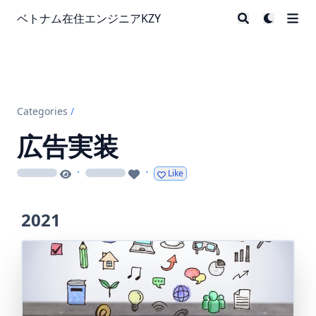
ベトナム在住エンジニアKZY
Categories
/
広告実装
·
·
Like
loading
loading
2021