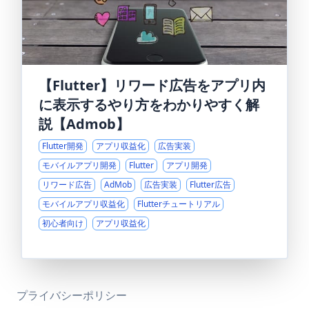
【Flutter】リワード広告をアプリ内
に表示するやり方をわかりやすく解
説【Admob】
Flutter開発
アプリ収益化
広告実装
モバイルアプリ開発
Flutter
アプリ開発
リワード広告
AdMob
広告実装
Flutter広告
モバイルアプリ収益化
Flutterチュートリアル
初心者向け
アプリ収益化
プライバシーポリシー