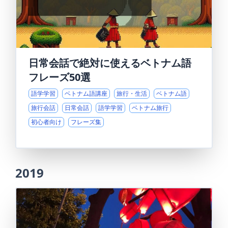
日常会話で絶対に使えるベトナム語
フレーズ50選
語学学習
ベトナム語講座
旅行・生活
ベトナム語
旅行会話
日常会話
語学学習
ベトナム旅行
初心者向け
フレーズ集
2019