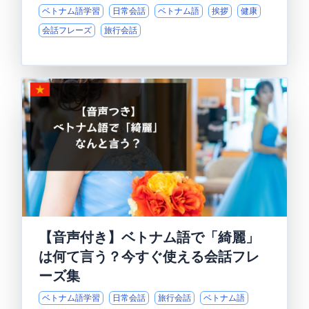
ベトナム語学習
日常会話
ベトナム語
挨拶
健康
会話フレーズ
旅行会話
【音声付き】ベトナム語で「綺麗」
は何て言う？今すぐ使える会話フレ
ーズ集
ベトナム語学習
日常会話
旅行会話
ベトナム語