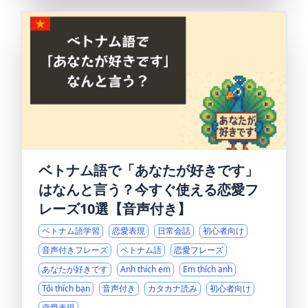
ベトナム語で「あなたが好きです」
はなんと言う？今すぐ使える恋愛フ
レーズ10選【音声付き】
ベトナム語学習
恋愛表現
日常会話
初心者向け
音声付きフレーズ
ベトナム語
恋愛フレーズ
あなたが好きです
Anh thích em
Em thích anh
Tôi thích bạn
音声付き
カタカナ読み
初心者向け
恋愛表現