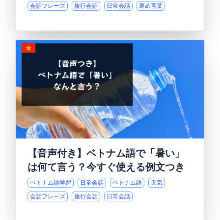
会話フレーズ
旅行会話
日常会話
褒め言葉
【音声付き】ベトナム語で「暑い」
は何て言う？今すぐ使える例文つき
ベトナム語学習
日常会話
ベトナム語
天気
会話フレーズ
旅行会話
日常会話