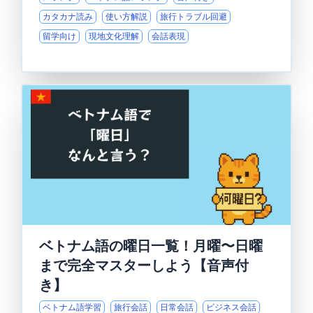
カタカナ読み
使い方解説
旅行トラブル回避
留学向け
現地文化理解
会話表現
ベトナム語の曜日一覧！月曜〜日曜
まで完全マスターしよう【音声付
き】
ベトナム語学習
旅行会話
日常会話
ビジネス会話