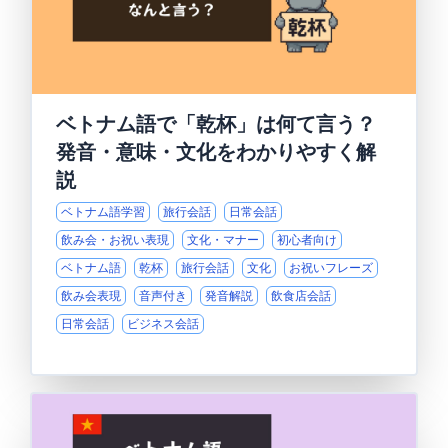
ベトナム語で「乾杯」は何て言う？
発音・意味・文化をわかりやすく解
説
ベトナム語学習
旅行会話
日常会話
飲み会・お祝い表現
文化・マナー
初心者向け
ベトナム語
乾杯
旅行会話
文化
お祝いフレーズ
飲み会表現
音声付き
発音解説
飲食店会話
日常会話
ビジネス会話