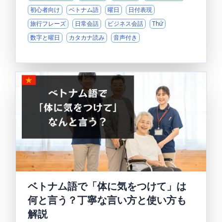
初心者向け
ベトナム語
曜日
日付表現
旅行フレーズ
日常会話
ビジネス会話
Thứ
数字と曜日
カタカナ読み
音声付き
ベトナム語で「体に気をつけて」は
何と言う？丁寧な言い方と使い方も
解説