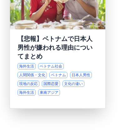
【悲報】ベトナムで日本人
男性が嫌われる理由につい
てまとめ
海外生活
ベトナム社会
人間関係・文化
ベトナム
日本人男性
現地の反応
国際恋愛
文化の違い
海外生活
東南アジア