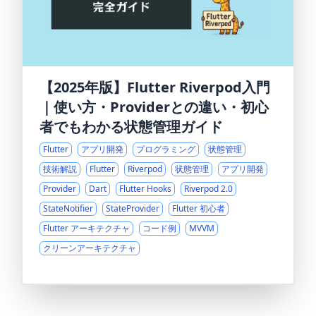
【2025年版】Flutter Riverpod入門
｜使い方・Providerとの違い・初心
者でもわかる状態管理ガイド
Flutter
アプリ開発
プログラミング
状態管理
技術解説
Flutter
Riverpod
状態管理
アプリ開発
Provider
Dart
Flutter Hooks
Riverpod 2.0
StateNotifier
StateProvider
Flutter 初心者
Flutter アーキテクチャ
コード例
MVVM
クリーンアーキテクチャ