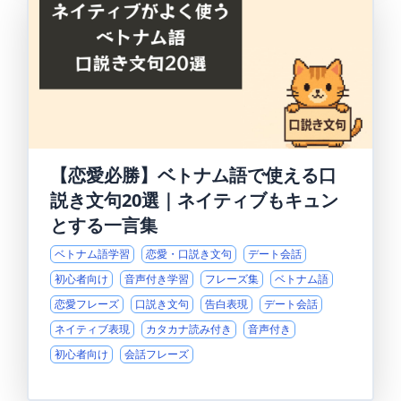
【恋愛必勝】ベトナム語で使える口
説き文句20選｜ネイティブもキュン
とする一言集
ベトナム語学習
恋愛・口説き文句
デート会話
初心者向け
音声付き学習
フレーズ集
ベトナム語
恋愛フレーズ
口説き文句
告白表現
デート会話
ネイティブ表現
カタカナ読み付き
音声付き
初心者向け
会話フレーズ