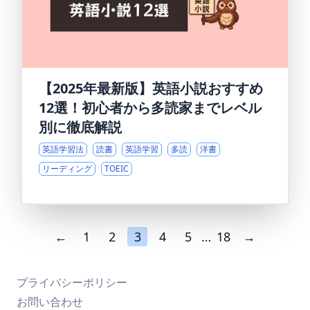
【2025年最新版】英語小説おすすめ
12選！初心者から多読家までレベル
別に徹底解説
英語学習法
読書
英語学習
多読
洋書
リーディング
TOEIC
←
1
2
3
4
5
…
18
→
プライバシーポリシー
お問い合わせ