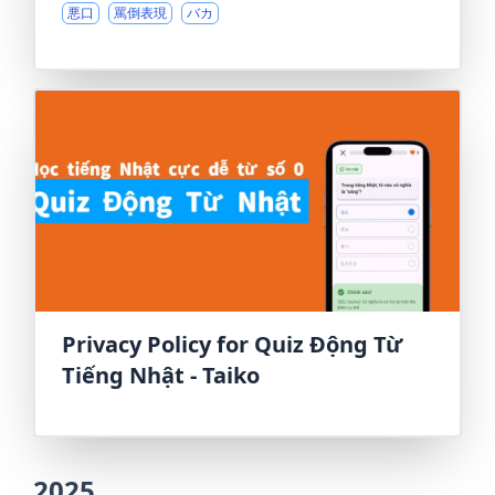
悪口
罵倒表現
バカ
Privacy Policy for Quiz Động Từ
Tiếng Nhật - Taiko
2025