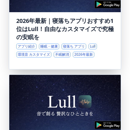
2026年最新｜寝落ちアプリおすすめ1
位はLull！自由なカスタマイズで究極
の安眠を
アプリ紹介
睡眠・健康
寝落ち アプリ
Lull
環境音 カスタマイズ
不眠解消
2026年最新