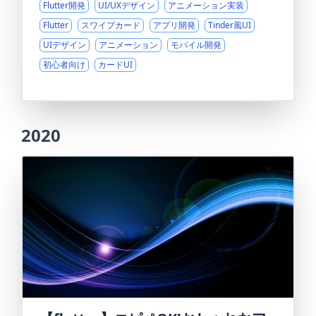
Flutter開発
UI/UXデザイン
アニメーション実装
Flutter
スワイプカード
アプリ開発
Tinder風UI
UIデザイン
アニメーション
モバイル開発
初心者向け
カードUI
2020