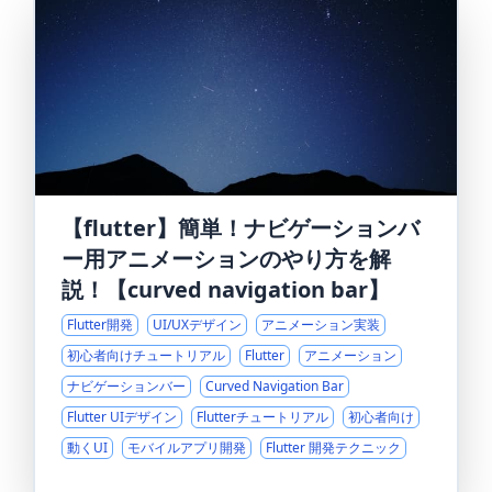
【flutter】簡単！ナビゲーションバ
ー用アニメーションのやり方を解
説！【curved navigation bar】
Flutter開発
UI/UXデザイン
アニメーション実装
初心者向けチュートリアル
Flutter
アニメーション
ナビゲーションバー
Curved Navigation Bar
Flutter UIデザイン
Flutterチュートリアル
初心者向け
動くUI
モバイルアプリ開発
Flutter 開発テクニック