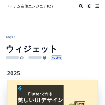
ベトナム在住エンジニアKZY
Tags
/
ウィジェット
·
·
Like
loading
loading
2025