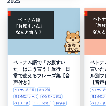
2025
ベトナム語で「お腹すい
ベトナ
た」はこう言う！旅行・日
言いた
常で使えるフレーズ集【音
ル別フ
声付き】
【音声
ベトナム語学習
旅行会話
ベトナム語
日常会話フレーズ
初心者向け表現
日常会話フ
ベトナム語
ベトナム旅行
日常会話
ベトナム語