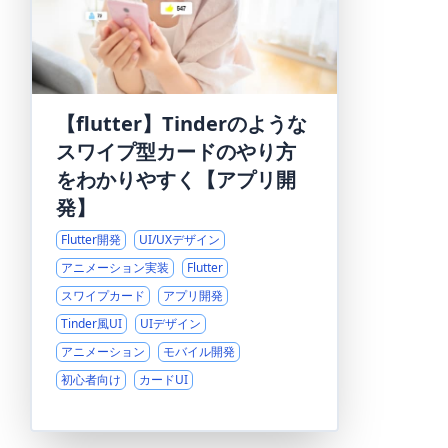
【flutter】Tinderのような
スワイプ型カードのやり方
をわかりやすく【アプリ開
発】
Flutter開発
UI/UXデザイン
アニメーション実装
Flutter
スワイプカード
アプリ開発
Tinder風UI
UIデザイン
アニメーション
モバイル開発
初心者向け
カードUI