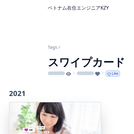
ベトナム在住エンジニアKZY
Tags
/
スワイプカード
·
·
Like
loading
loading
2021