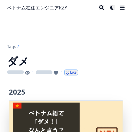
ベトナム在住エンジニアKZY
Tags
/
ダメ
·
·
Like
loading
loading
2025