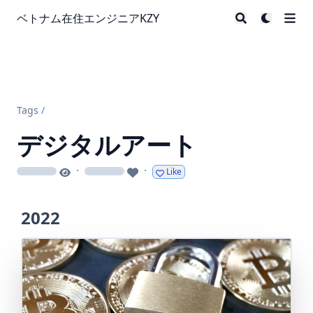
ベトナム在住エンジニアKZY
Tags
/
デジタルアート
·
·
Like
loading
loading
2022