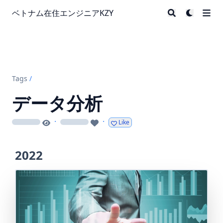
ベトナム在住エンジニアKZY
Tags
/
データ分析
·
·
Like
loading
loading
2022