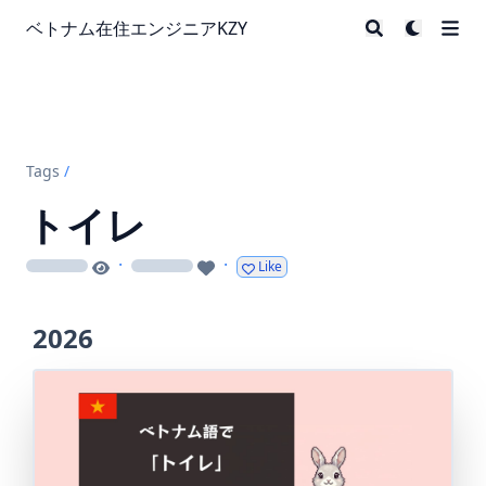
ベトナム在住エンジニアKZY
Tags
/
トイレ
·
·
Like
loading
loading
2026