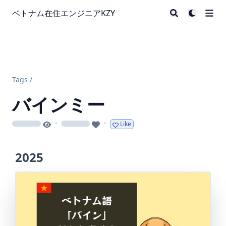
ベトナム在住エンジニアKZY
Tags
/
バインミー
·
·
Like
loading
loading
2025