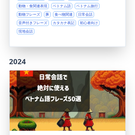
動物・食関連表現
ベトナム語
ベトナム旅行
動物フレーズ
豚
食べ物関連
日常会話
音声付きフレーズ
カタカナ表記
初心者向け
現地会話
2024