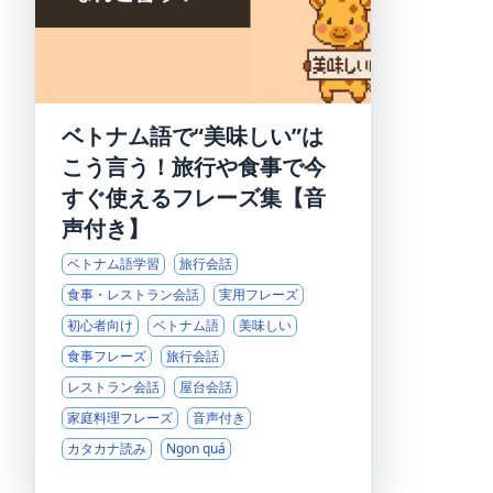
ベトナム語で“美味しい”は
こう言う！旅行や食事で今
すぐ使えるフレーズ集【音
声付き】
ベトナム語学習
旅行会話
食事・レストラン会話
実用フレーズ
初心者向け
ベトナム語
美味しい
食事フレーズ
旅行会話
レストラン会話
屋台会話
家庭料理フレーズ
音声付き
カタカナ読み
Ngon quá