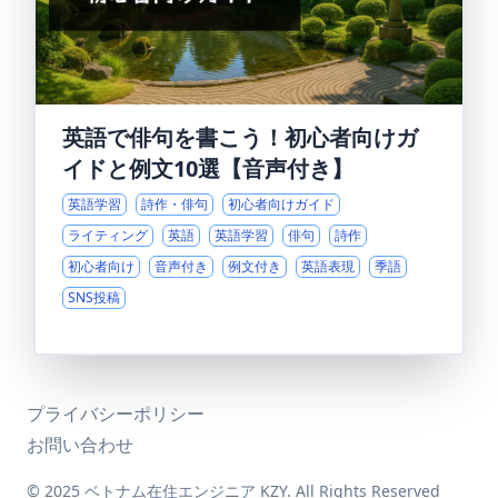
英語で俳句を書こう！初心者向けガ
イドと例文10選【音声付き】
英語学習
詩作・俳句
初心者向けガイド
ライティング
英語
英語学習
俳句
詩作
初心者向け
音声付き
例文付き
英語表現
季語
SNS投稿
プライバシーポリシー
お問い合わせ
© 2025 ベトナム在住エンジニア KZY. All Rights Reserved