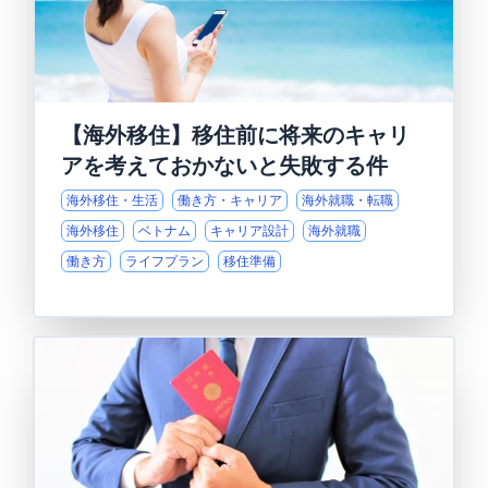
【海外移住】移住前に将来のキャリ
アを考えておかないと失敗する件
海外移住・生活
働き方・キャリア
海外就職・転職
海外移住
ベトナム
キャリア設計
海外就職
働き方
ライフプラン
移住準備