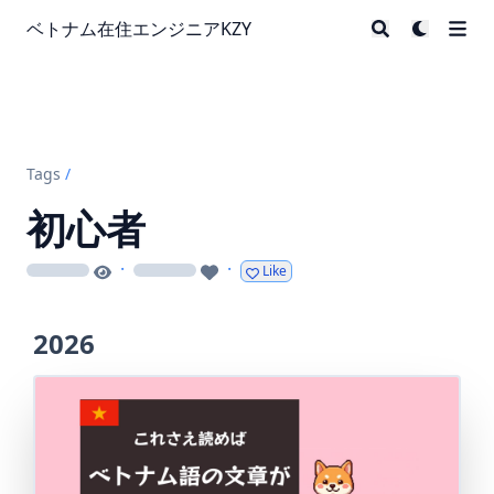
ベトナム在住エンジニアKZY
Tags
/
初心者
·
·
Like
loading
loading
2026