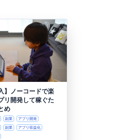
入】ノーコードで楽
プリ開発して稼ぐた
とめ
副業
アプリ開発
副業
アプリ収益化