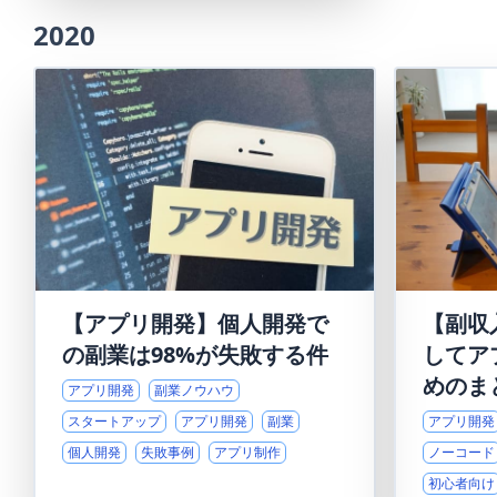
2020
【アプリ開発】個人開発で
【副収
の副業は98%が失敗する件
してア
めのま
アプリ開発
副業ノウハウ
スタートアップ
アプリ開発
副業
アプリ開発
個人開発
失敗事例
アプリ制作
ノーコード
初心者向け