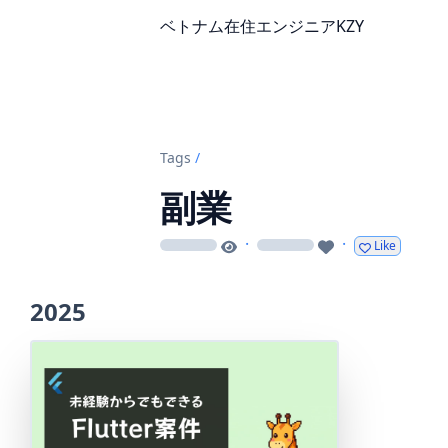
ベトナム在住エンジニアKZY
Tags
/
副業
·
·
Like
loading
loading
2025