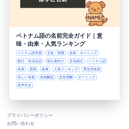
ベトナム語の名前完全ガイド｜意
味・由来・人気ランキング
ベトナム語学習
文化・習慣
名前・ネーミング
旅行・生活会話
初心者向け
文化紹介
ベトナム語
名前
意味
由来
人気ランキング
男女別名前
珍しい名前
名前解説
文化理解
ネーミング
音声付き
プライバシーポリシー
お問い合わせ