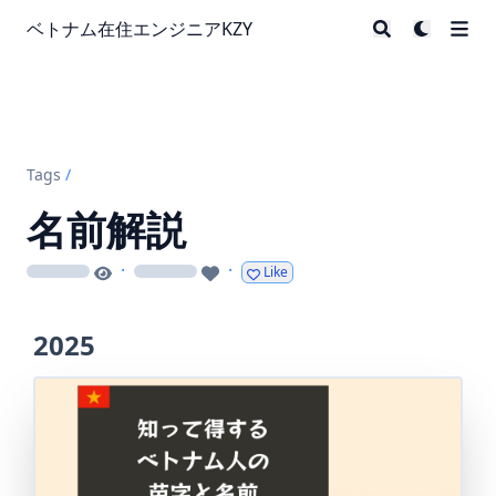
ベトナム在住エンジニアKZY
Tags
/
名前解説
·
·
Like
loading
loading
2025