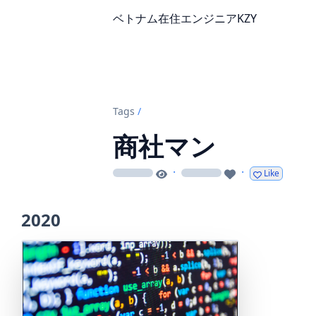
ベトナム在住エンジニアKZY
Tags
/
商社マン
·
·
Like
loading
loading
2020