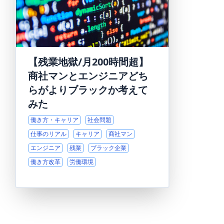
【残業地獄/月200時間超】
商社マンとエンジニアどち
らがよりブラックか考えて
みた
働き方・キャリア
社会問題
仕事のリアル
キャリア
商社マン
エンジニア
残業
ブラック企業
働き方改革
労働環境