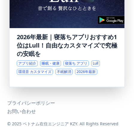
2026年最新｜寝落ちアプリおすすめ1
位はLull！自由なカスタマイズで究極
の安眠を
アプリ紹介
睡眠・健康
寝落ち アプリ
Lull
環境音 カスタマイズ
不眠解消
2026年最新
プライバシーポリシー
お問い合わせ
© 2025 ベトナム在住エンジニア KZY. All Rights Reserved