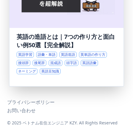
英語の造語とは｜7つの作り方と面白
い例50選【完全解説】
英語学習
語彙・単語
英語造語
英単語の作り方
接頭辞
接尾辞
混成語
頭字語
英語語彙
ネーミング
英語豆知識
プライバシーポリシー
お問い合わせ
© 2025 ベトナム在住エンジニア KZY. All Rights Reserved