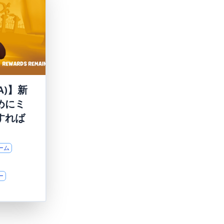
A)】新
めにミ
すれば
ーム
ー