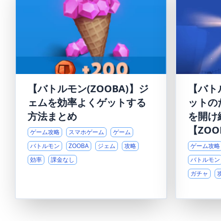
【バトルモン(ZOOBA)】ジ
【バト
ェムを効率よくゲットする
ットの
方法まとめ
を開け
【ZOO
ゲーム攻略
スマホゲーム
ゲーム
バトルモン
ZOOBA
ジェム
攻略
ゲーム攻略
効率
課金なし
バトルモン
ガチャ