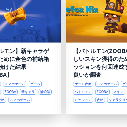
ルモン】新キャラゲ
【バトルモン(ZOOB
ために金色の補給箱
しいスキン獲得のた
続けた結果
ッションを何回達成
BA】
良いか調査
スマホゲーム
ゲーム
ゲーム攻略
スマホゲーム
ゲ
ZOOBA
新キャラ
補給箱
バトルモン
ZOOBA
スキン
攻略
スマホゲーム
ミッション
攻略
キャラクタ